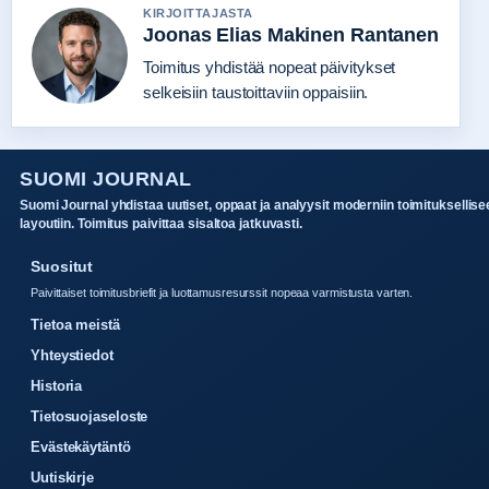
KIRJOITTAJASTA
Joonas Elias Makinen Rantanen
Toimitus yhdistää nopeat päivitykset
selkeisiin taustoittaviin oppaisiin.
SUOMI JOURNAL
Suomi Journal yhdistaa uutiset, oppaat ja analyysit moderniin toimituksellise
layoutiin. Toimitus paivittaa sisaltoa jatkuvasti.
Suositut
Paivittaiset toimitusbriefit ja luottamusresurssit nopeaa varmistusta varten.
Tietoa meistä
Yhteystiedot
Historia
Tietosuojaseloste
Evästekäytäntö
Uutiskirje