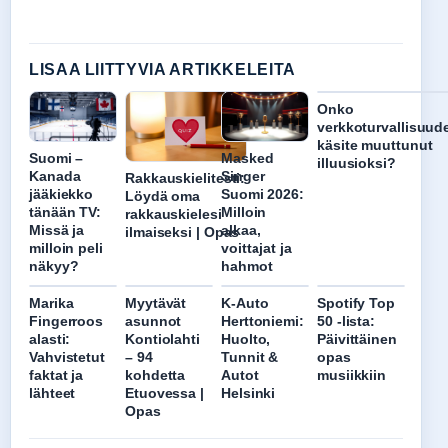
LISAA LIITTYVIA ARTIKKELEITA
Onko
verkkoturvallisuud
käsite muuttunut
Suomi –
Masked
illuusioksi?
Kanada
Singer
Rakkauskielitesti:
jääkiekko
Suomi 2026:
Löydä oma
tänään TV:
Milloin
rakkauskielesi
Missä ja
alkaa,
ilmaiseksi | Opas
milloin peli
voittajat ja
näkyy?
hahmot
Marika
Myytävät
K-Auto
Spotify Top
Fingerroos
asunnot
Herttoniemi:
50 -lista:
alasti:
Kontiolahti
Huolto,
Päivittäinen
Vahvistetut
– 94
Tunnit &
opas
faktat ja
kohdetta
Autot
musiikkiin
lähteet
Etuovessa |
Helsinki
Opas