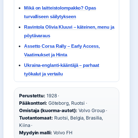
Mikä on laitteistolompakko? Opas
turvalliseen säilytykseen
Ravintola Olivia Kluuvi – käteinen, menu ja
pöytävaraus
Assetto Corsa Rally – Early Access,
Vaatimukset ja Hinta
Ukraina-englanti-kääntäjä – parhaat
työkalut ja vertailu
Perustettu:
1928 ·
Pääkonttori:
Göteborg, Ruotsi ·
Omistaja (kuorma-autot):
Volvo Group ·
Tuotantomaat:
Ruotsi, Belgia, Brasilia,
Kiina ·
Myydyin malli:
Volvo FH