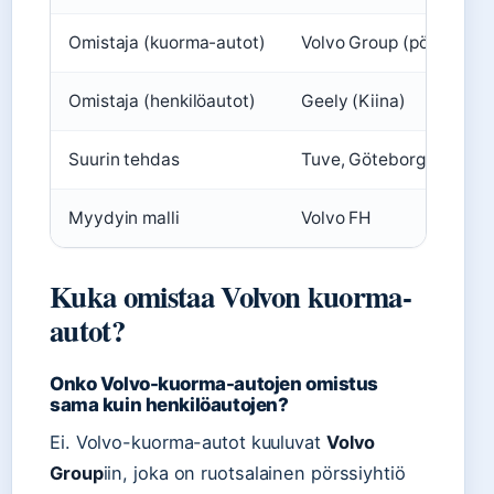
Omistaja (kuorma-autot)
Volvo Group (pörssiyhti
Omistaja (henkilöautot)
Geely (Kiina)
Suurin tehdas
Tuve, Göteborg
Myydyin malli
Volvo FH
Kuka omistaa Volvon kuorma-
autot?
Onko Volvo-kuorma-autojen omistus
sama kuin henkilöautojen?
Ei. Volvo-kuorma-autot kuuluvat
Volvo
Group
iin, joka on ruotsalainen pörssiyhtiö