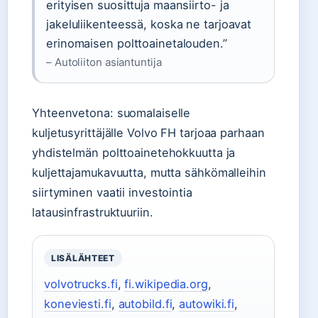
erityisen suosittuja maansiirto- ja
jakeluliikenteessä, koska ne tarjoavat
erinomaisen polttoainetalouden.”
– Autoliiton asiantuntija
Yhteenvetona: suomalaiselle
kuljetusyrittäjälle Volvo FH tarjoaa parhaan
yhdistelmän polttoainetehokkuutta ja
kuljettajamukavuutta, mutta sähkömalleihin
siirtyminen vaatii investointia
latausinfrastruktuuriin.
LISÄLÄHTEET
volvotrucks.fi
,
fi.wikipedia.org
,
koneviesti.fi
,
autobild.fi
,
autowiki.fi
,