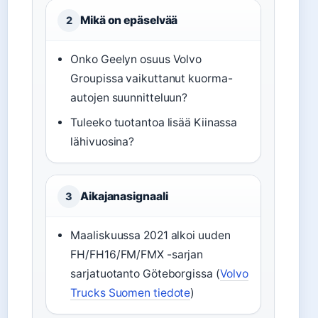
Mikä on epäselvää
2
Onko Geelyn osuus Volvo
Groupissa vaikuttanut kuorma-
autojen suunnitteluun?
Tuleeko tuotantoa lisää Kiinassa
lähivuosina?
Aikajanasignaali
3
Maaliskuussa 2021 alkoi uuden
FH/FH16/FM/FMX -sarjan
sarjatuotanto Göteborgissa (
Volvo
Trucks Suomen tiedote
)