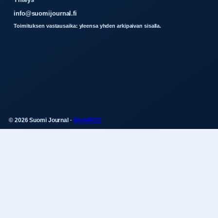
info@suomijournal.fi
Toimituksen vastausaika: yleensa yhden arkipaivan sisalla.
© 2026 Suomi Journal ·
WorldRSS