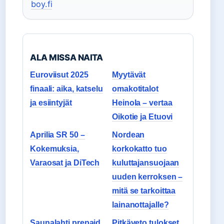
boy.fi
ALA MISSA NAITA
Euroviisut 2025
Myytävät
finaali: aika, katselu
omakotitalot
ja esiintyjät
Heinola – vertaa
Oikotie ja Etuovi
Aprilia SR 50 –
Nordean
Kokemuksia,
korkokatto tuo
Varaosat ja DiTech
kuluttajansuojaan
uuden kerroksen –
mitä se tarkoittaa
lainanottajalle?
Saunalahti prepaid
Pitkäveto tulokset