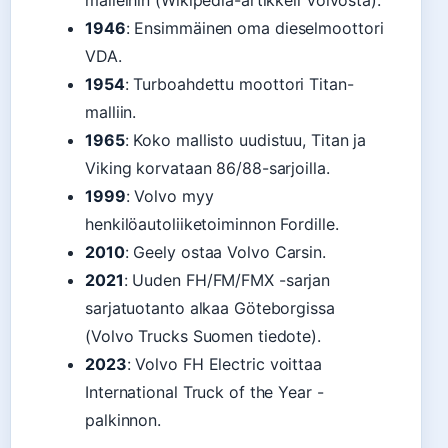
malleihin (Wikipedia-artikkeli Volvosta).
1946
: Ensimmäinen oma dieselmoottori
VDA.
1954
: Turboahdettu moottori Titan-
malliin.
1965
: Koko mallisto uudistuu, Titan ja
Viking korvataan 86/88-sarjoilla.
1999
: Volvo myy
henkilöautoliiketoiminnon Fordille.
2010
: Geely ostaa Volvo Carsin.
2021
: Uuden FH/FM/FMX -sarjan
sarjatuotanto alkaa Göteborgissa
(Volvo Trucks Suomen tiedote).
2023
: Volvo FH Electric voittaa
International Truck of the Year -
palkinnon.