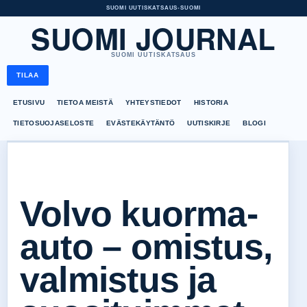
SUOMI UUTISKATSAUS
•
SUOMI
SUOMI JOURNAL
SUOMI UUTISKATSAUS
TILAA
ETUSIVU
TIETOA MEISTÄ
YHTEYSTIEDOT
HISTORIA
TIETOSUOJASELOSTE
EVÄSTEKÄYTÄNTÖ
UUTISKIRJE
BLOGI
Volvo kuorma-
auto – omistus,
valmistus ja