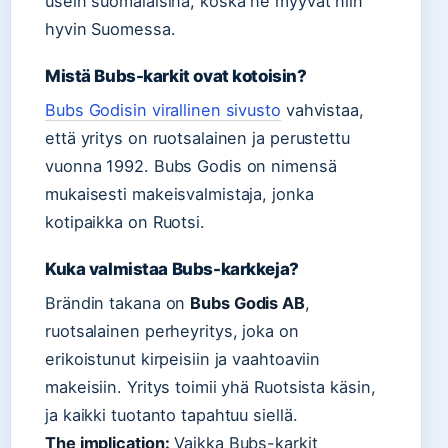
usein suomalaisina, koska ne myyvät niin
hyvin Suomessa.
Mistä Bubs-karkit ovat kotoisin?
Bubs Godisin virallinen sivusto
vahvistaa,
että yritys on ruotsalainen ja perustettu
vuonna 1992. Bubs Godis on nimensä
mukaisesti makeisvalmistaja, jonka
kotipaikka on Ruotsi.
Kuka valmistaa Bubs-karkkeja?
Brändin takana on
Bubs Godis AB
,
ruotsalainen perheyritys, joka on
erikoistunut kirpeisiin ja vaahtoaviin
makeisiin. Yritys toimii yhä Ruotsista käsin,
ja kaikki tuotanto tapahtuu siellä.
The implication:
Vaikka Bubs-karkit