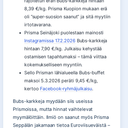
rajoitetun erän Bubs-karkkeja hintaan
8,39 €/kg. Prisma Kuopion mukaan erä
oli ”super-suosion saanut” ja sitä myytiin
irtotavarana.
Prisma Seinäjoki puolestaan mainosti
Instagramissa 17.2.2026
Bubs-karkkeja
hintaan 7,90 €/kg. Julkaisu kehystää
ostamisen tapahtumaksi – tämä viittaa
kokemukselliseen myyntiin.
Sello Prisman lähialueella Bubs-buffet
maksoi 5.3.2026 peräti 9,45 €/kg,
kertoo
Facebook-ryhmäjulkaisu
.
Bubs-karkkeja myydään siis useissa
Prismoissa, mutta hinnat vaihtelevat
myymälöittäin. Ilmiö on saanut myös Prisma
Seppälän jakamaan tietoa Euroviisueväistä –