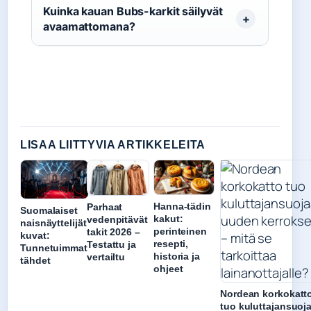
Kuinka kauan Bubs-karkit säilyvät
avaamattomana?
LISAA LIITTYVIA ARTIKKELEITA
Hanna-tädin
Parhaat
Suomalaiset
kakut:
vedenpitävät
naisnäyttelijät
perinteinen
takit 2026 –
kuvat:
resepti,
Testattu ja
Tunnetuimmat
historia ja
vertailtu
tähdet
ohjeet
Nordean korkokatt
tuo kuluttajansuoj