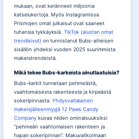
mukaan, ovat keränneet miljoonia
katselukertoja. Myös Instagramissa
Prismojen omat julkaisut ovat saaneet
tuhansia tykkäyksiä.
TikTok (alustan omat
trendisivut)
on tunnistanut Bubs-aiheisen
sisällön yhdeksi vuoden 2025 suurimmista
makeistrendeistä.
Mikä tekee Bubs-karkeista ainutlaatuisia?
Bubs-karkit tunnetaan pehmeästä,
vaahtomaisesta rakenteesta ja kirpeästä
sokeripinnasta.
Yhdysvaltalainen
makeisjälleenmyyjä 12 Paws Candy
Company
kuvaa niiden ominaisuuksiksi
”pehmeän vaahtomaisen rakenteen ja
hapan sokeripinnan”. Makuvalikoimaan