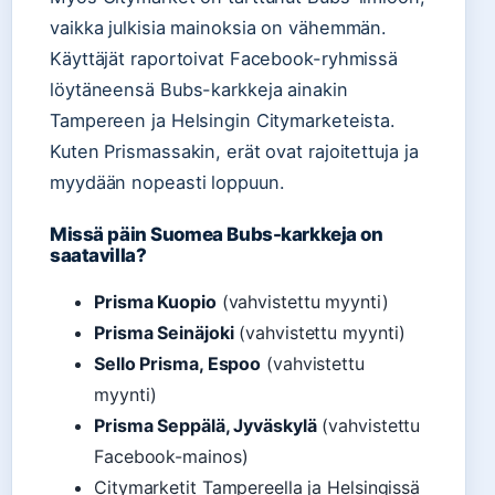
vaikka julkisia mainoksia on vähemmän.
Käyttäjät raportoivat Facebook-ryhmissä
löytäneensä Bubs-karkkeja ainakin
Tampereen ja Helsingin Citymarketeista.
Kuten Prismassakin, erät ovat rajoitettuja ja
myydään nopeasti loppuun.
Missä päin Suomea Bubs-karkkeja on
saatavilla?
Prisma Kuopio
(vahvistettu myynti)
Prisma Seinäjoki
(vahvistettu myynti)
Sello Prisma, Espoo
(vahvistettu
myynti)
Prisma Seppälä, Jyväskylä
(vahvistettu
Facebook-mainos)
Citymarketit Tampereella ja Helsingissä