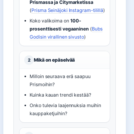
Prismassa ja Citymarketissa
(
Prisma Seinäjoki Instagram-tilillä
)
Koko valikoima on
100-
prosenttisesti vegaaninen
(
Bubs
Godisin virallinen sivusto
)
Mikä on epäselvää
2
Milloin seuraava erä saapuu
Prismoihin?
Kuinka kauan trendi kestää?
Onko tulevia laajennuksia muihin
kauppaketjuihin?