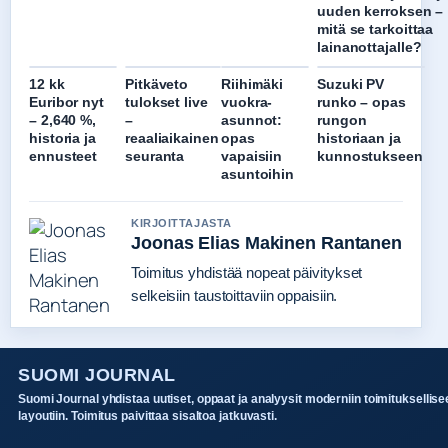
uuden kerroksen –
mitä se tarkoittaa
lainanottajalle?
12 kk
Pitkäveto
Riihimäki
Suzuki PV
Euribor nyt
tulokset live
vuokra-
runko – opas
– 2,640 %,
–
asunnot:
rungon
historia ja
reaaliaikainen
opas
historiaan ja
ennusteet
seuranta
vapaisiin
kunnostukseen
asuntoihin
KIRJOITTAJASTA
Joonas Elias Makinen Rantanen
Toimitus yhdistää nopeat päivitykset
selkeisiin taustoittaviin oppaisiin.
SUOMI JOURNAL
Suomi Journal yhdistaa uutiset, oppaat ja analyysit moderniin toimituksellise
layoutiin. Toimitus paivittaa sisaltoa jatkuvasti.