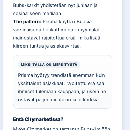
Bubs-karkit yhdistetään nyt juhlaan ja
sosiaaliseen mediaan.
The pattern:
Prisma käyttää Bubsia
varsinaisena houkuttimena – myymälät
mainostavat rajoitettua erää, mikä lisää
kiireen tuntua ja asiakasvirtaa.
MIKSI TÄLLÄ ON MERKITYSTÄ
Prisma hyötyy trendistä enemmän kuin
yksittäiset asiakkaat: rajoitettu erä saa
ihmiset tulemaan kauppaan, ja usein he
ostavat paljon muutakin kuin karkkia.
Entä Citymarketissa?
Myös Citymarket on tarttunut Bubs-ilmiöön,