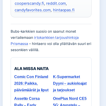
cooperscandy.fi
,
reddit.com
,
candyfavorites.com
,
hintaopas.fi
Bubs-karkkien suosio on saanut monet
vertailemaan
irtokarkkien tarjoushintoja
Prismassa
– hintaero voi olla yllättävän suuri eri
sesonkien välillä.
ALA MISSA NAITA
Comic Con Finland
K-Supermarket
2026: Paikka,
Dyyni – aukioloajat
päivämäärät ja liput
ja tarjoukset
Assetto Corsa
OnePlus Nord CE5
Rally – Early
5G: Arvostelu –