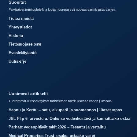
Suositut
Paivittaiset toimitusbriefit ja luottamusresurssit nopeaa varmistusta varten.
Tietoa meistä
Yhteystiedot
Historia
Tietosuojaseloste
Evästekäytäntö
Uutiskirje
Uusimmat artikkelit
Tuoreimmat uutispaivitykset tarkistetaan toimituksessa ennen julkaisua.
Hannu ja Kerttu – satu, alkuperä ja suomennos | Iltasatuopas
JBL Flip 6 -arvostelu: Onko se vedenkestävä ja kannattaako ostaa
Parhaat vedenpitävät takit 2026 – Testattu ja vertailtu
Medical Properties Trust -osake: ostaako vai ei