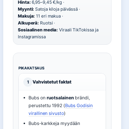
Hinta:
6,95–9,45 €/kg ·
Myynti:
Satoja kiloja päivässä ·
Makuja:
11 eri makua ·
Alkuperä:
Ruotsi ·
Sosiaalinen media:
Viraali TikTokissa ja
Instagramissa
PIKAKATSAUS
Vahvistetut faktat
1
Bubs on
ruotsalainen
brändi,
perustettu 1992 (
Bubs Godisin
virallinen sivusto
)
Bubs-karkkeja myydään