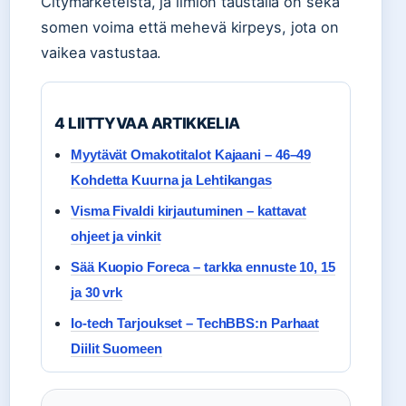
Citymarketeista, ja ilmiön taustalla on sekä
somen voima että mehevä kirpeys, jota on
vaikea vastustaa.
4 LIITTYVAA ARTIKKELIA
Myytävät Omakotitalot Kajaani – 46–49
Kohdetta Kuurna ja Lehtikangas
Visma Fivaldi kirjautuminen – kattavat
ohjeet ja vinkit
Sää Kuopio Foreca – tarkka ennuste 10, 15
ja 30 vrk
Io-tech Tarjoukset – TechBBS:n Parhaat
Diilit Suomeen