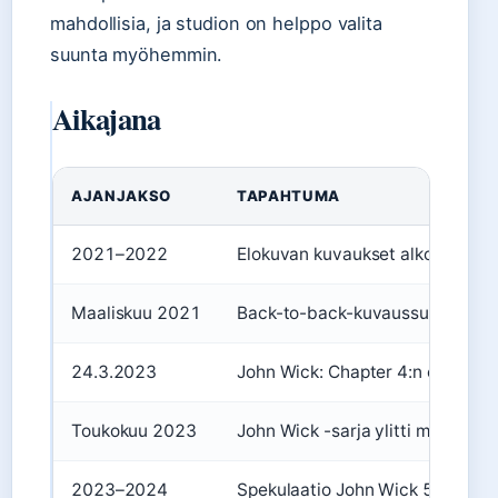
mahdollisia, ja studion on helppo valita
suunta myöhemmin.
Aikajana
AJANJAKSO
TAPAHTUMA
2021–2022
Elokuvan kuvaukset alkoivat ja p
Maaliskuu 2021
Back-to-back-kuvaussuunnitelma
24.3.2023
John Wick: Chapter 4:n ensi-ilta
Toukokuu 2023
John Wick -sarja ylitti miljardin d
2023–2024
Spekulaatio John Wick 5:stä ja B