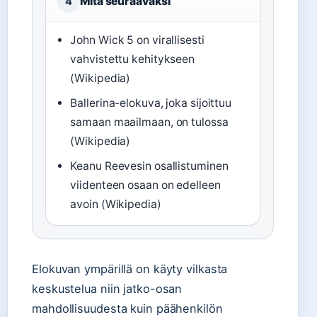
Mitä seuraavaksi
4
John Wick 5 on virallisesti
vahvistettu kehitykseen
(Wikipedia)
Ballerina-elokuva, joka sijoittuu
samaan maailmaan, on tulossa
(Wikipedia)
Keanu Reevesin osallistuminen
viidenteen osaan on edelleen
avoin (Wikipedia)
Elokuvan ympärillä on käyty vilkasta
keskustelua niin jatko-osan
mahdollisuudesta kuin päähenkilön