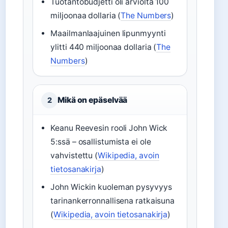
Tuotantobudjetti oli arviolta 100
miljoonaa dollaria (
The Numbers
)
Maailmanlaajuinen lipunmyynti
ylitti 440 miljoonaa dollaria (
The
Numbers
)
Mikä on epäselvää
2
Keanu Reevesin rooli John Wick
5:ssä – osallistumista ei ole
vahvistettu (
Wikipedia, avoin
tietosanakirja
)
John Wickin kuoleman pysyvyys
tarinankerronnallisena ratkaisuna
(
Wikipedia, avoin tietosanakirja
)