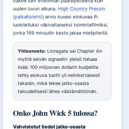
näkee sen enemmän päätepisteenä kuin
uuden luvun alkuna.
High Country Pressin
(paikallislehti)
arvio kuvasi elokuvaa R-
luokitelluksi väkivaltaiseksi toimintafilmiksi,
jonka 169 minuutin kesto jakaa mielipiteitä.
Yhteenveto:
Lionsgate sai Chapter 4:n
myötä selvän signaalin: yleisö haluaa
lisää. 100 miljoonan dollarin budjetilla
tehty elokuva tuotti yli nelinkertaisesti
takaisin, mikä tekee jatko-osasta
taloudellisesti lähes väistämättömän.
Onko John Wick 5 tulossa?
Vahvistetut tiedot jatko-osasta