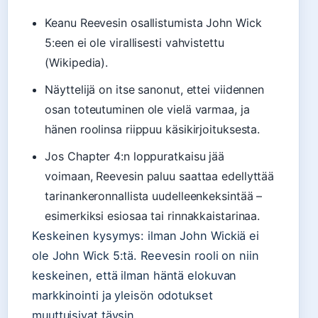
Keanu Reevesin osallistumista John Wick
5:een ei ole virallisesti vahvistettu
(Wikipedia).
Näyttelijä on itse sanonut, ettei viidennen
osan toteutuminen ole vielä varmaa, ja
hänen roolinsa riippuu käsikirjoituksesta.
Jos Chapter 4:n loppuratkaisu jää
voimaan, Reevesin paluu saattaa edellyttää
tarinankeronnallista uudelleenkeksintää –
esimerkiksi esiosaa tai rinnakkaistarinaa.
Keskeinen kysymys: ilman John Wickiä ei
ole John Wick 5:tä. Reevesin rooli on niin
keskeinen, että ilman häntä elokuvan
markkinointi ja yleisön odotukset
muuttuisivat täysin.