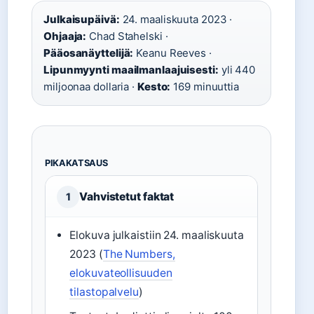
Julkaisupäivä:
24. maaliskuuta 2023 ·
Ohjaaja:
Chad Stahelski ·
Pääosanäyttelijä:
Keanu Reeves ·
Lipunmyynti maailmanlaajuisesti:
yli 440
miljoonaa dollaria ·
Kesto:
169 minuuttia
PIKAKATSAUS
Vahvistetut faktat
1
Elokuva julkaistiin 24. maaliskuuta
2023 (
The Numbers,
elokuvateollisuuden
tilastopalvelu
)