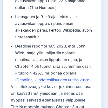
avausviikonloppu tuotti 73,8 miljoonaa
dollaria (The Numbers).
Lionsgaten ja R-ikärajan elokuville
avausviikonloppu oli pandemian
aikakauden paras, kertoo Wikipedia, avoin
tietosanakirja.
Deadline raportoi 19.5.2023, että John
Wick -sarja ylitti miljardin dollarin
maailmanlaajuisen lipputulon rajan, ja
Chapter 4 oli tuonut siitä suurimman osan
– tuolloin 425,3 miljoonaa dollaria
(
Deadline, viihdeteollisuuden uutissivusto
).
Viisi elokuvaa, yksi kuvio: jokainen uusi osa
on kasvattanut yleisöään, ja neljäs osa
hyppäsi selvästi edeltäjiensä yläpuolelle.
The Numbersin mukaan Chapter 3 tuotti