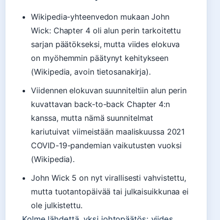
Wikipedia-yhteenvedon mukaan John
Wick: Chapter 4 oli alun perin tarkoitettu
sarjan päätökseksi, mutta viides elokuva
on myöhemmin päätynyt kehitykseen
(Wikipedia, avoin tietosanakirja).
Viidennen elokuvan suunniteltiin alun perin
kuvattavan back-to-back Chapter 4:n
kanssa, mutta nämä suunnitelmat
kariutuivat viimeistään maaliskuussa 2021
COVID-19-pandemian vaikutusten vuoksi
(Wikipedia).
John Wick 5 on nyt virallisesti vahvistettu,
mutta tuotantopäivää tai julkaisuikkunaa ei
ole julkistettu.
Kolme lähdettä, yksi johtopäätös: viides