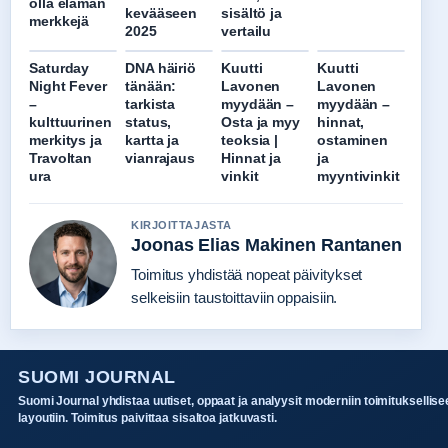
olla elämän
kevääseen
sisältö ja
merkkejä
2025
vertailu
Saturday
DNA häiriö
Kuutti
Kuutti
Night Fever
tänään:
Lavonen
Lavonen
–
tarkista
myydään –
myydään –
kulttuurinen
status,
Osta ja myy
hinnat,
merkitys ja
kartta ja
teoksia |
ostaminen
Travoltan
vianrajaus
Hinnat ja
ja
ura
vinkit
myyntivinkit
KIRJOITTAJASTA
Joonas Elias Makinen Rantanen
Toimitus yhdistää nopeat päivitykset
selkeisiin taustoittaviin oppaisiin.
SUOMI JOURNAL
Suomi Journal yhdistaa uutiset, oppaat ja analyysit moderniin toimituksellise
layoutiin. Toimitus paivittaa sisaltoa jatkuvasti.