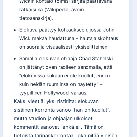
Wickin kohtalo toimisi sarjaa päättävänä
ratkaisuna (Wikipedia, avoin
tietosanakirja).
Elokuva päättyy kohtaukseen, jossa John
Wick makaa haudattuna – hautajaiskohtaus
on suora ja visuaalisesti yksiselitteinen.
Samalla elokuvan ohjaaja Chad Stahelski
on jättänyt oven raolleen sanomalla, että
“elokuvissa kukaan ei ole kuollut, ennen
kuin heidän ruumiinsa on näytetty” –
tyypillinen Hollywood-varaus.
Kaksi viestiä, yksi ristiriita: elokuvan
sisäinen kerronta sanoo “hän on kuollut”,
mutta studion ja ohjaajan ulkoiset
kommentit sanovat “ehkä ei”. Tämä on
tietoista tarinankerrontaa, joka pitää yleisön