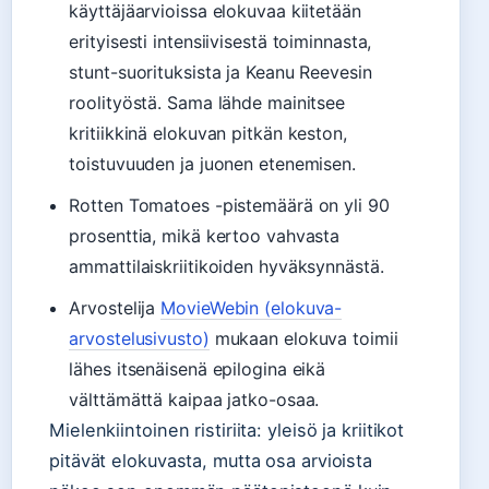
käyttäjäarvioissa elokuvaa kiitetään
erityisesti intensiivisestä toiminnasta,
stunt-suorituksista ja Keanu Reevesin
roolityöstä. Sama lähde mainitsee
kritiikkinä elokuvan pitkän keston,
toistuvuuden ja juonen etenemisen.
Rotten Tomatoes -pistemäärä on yli 90
prosenttia, mikä kertoo vahvasta
ammattilaiskriitikoiden hyväksynnästä.
Arvostelija
MovieWebin (elokuva-
arvostelusivusto)
mukaan elokuva toimii
lähes itsenäisenä epilogina eikä
välttämättä kaipaa jatko-osaa.
Mielenkiintoinen ristiriita: yleisö ja kriitikot
pitävät elokuvasta, mutta osa arvioista