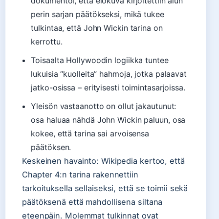
dokumentoi, että elokuva kirjoitettiin alun
perin sarjan päätökseksi, mikä tukee
tulkintaa, että John Wickin tarina on
kerrottu.
Toisaalta Hollywoodin logiikka tuntee
lukuisia “kuolleita” hahmoja, jotka palaavat
jatko-osissa – erityisesti toimintasarjoissa.
Yleisön vastaanotto on ollut jakautunut:
osa haluaa nähdä John Wickin paluun, osa
kokee, että tarina sai arvoisensa
päätöksen.
Keskeinen havainto: Wikipedia kertoo, että
Chapter 4:n tarina rakennettiin
tarkoituksella sellaiseksi, että se toimii sekä
päätöksenä että mahdollisena siltana
eteenpäin. Molemmat tulkinnat ovat