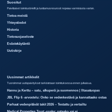
Suositut
Paivittaiset toimitusbriefit ja luottamusresurssit nopeaa varmistusta varten.
Tietoa meistä
Yhteystiedot
Historia
Tietosuojaseloste
Evästekäytäntö
Uutiskirje
Uusimmat artikkelit
Tuoreimmat uutispaivitykset tarkistetaan toimituksessa ennen julkaisua.
Hannu ja Kerttu – satu, alkuperä ja suomennos | Iltasatuopas
JBL Flip 6 -arvostelu: Onko se vedenkestävä ja kannattaako ostaa
Parhaat vedenpitävät takit 2026 – Testattu ja vertailtu
Medical Properties Trust -osake: ostaako vai ei