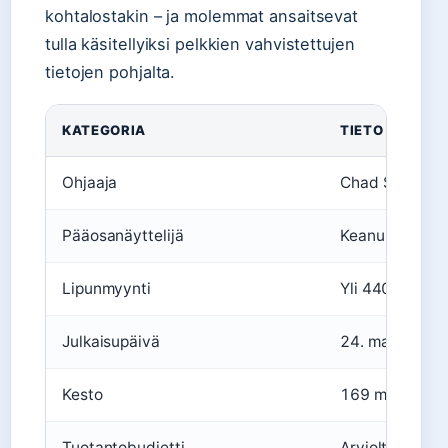
kohtalostakin – ja molemmat ansaitsevat
tulla käsitellyiksi pelkkien vahvistettujen
tietojen pohjalta.
KATEGORIA
TIETO
Ohjaaja
Chad Stahelsk
Pääosanäyttelijä
Keanu Reeves
Lipunmyynti
Yli 440 miljoon
Julkaisupäivä
24. maaliskuu
Kesto
169 minuuttia
Tuotantobudjetti
Arviolta 100 mi