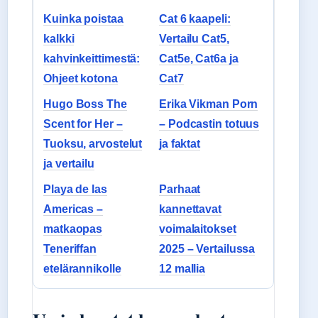
Kuinka poistaa
Cat 6 kaapeli:
kalkki
Vertailu Cat5,
kahvinkeittimestä:
Cat5e, Cat6a ja
Ohjeet kotona
Cat7
Hugo Boss The
Erika Vikman Porn
Scent for Her –
– Podcastin totuus
Tuoksu, arvostelut
ja faktat
ja vertailu
Playa de las
Parhaat
Americas –
kannettavat
matkaopas
voimalaitokset
Teneriffan
2025 – Vertailussa
etelärannikolle
12 mallia