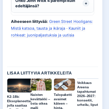
Onko John Wick 4 parempi kuin
edeltäjänsä?
Aiheeseen liittyvää:
Green Street Hooligans:
Mistä katsoa, tausta ja ikäraja
·
Kauniit ja
rohkeat: juonipaljastuksia ja uutisia
LISAA LIITTYVIA ARTIKKELEITA
Veikkaus
Areena
tapahtumat
Naisten
Talopaketti
2026–2027:
K2-18b:
kevättakki –
avaimet
konsertit,
Eksoplaneetta,
osta oikea
käteen –
urheilu, liput
jolla saattaa
malli
hinta,