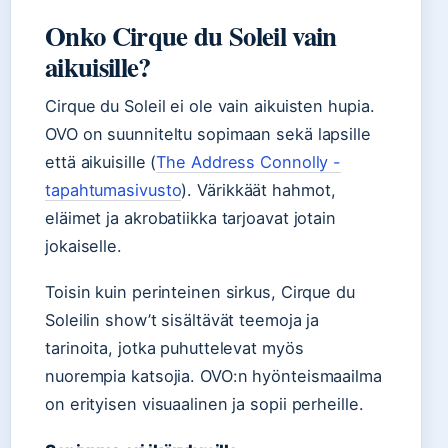
Onko Cirque du Soleil vain
aikuisille?
Cirque du Soleil ei ole vain aikuisten hupia.
OVO on suunniteltu sopimaan sekä lapsille
että aikuisille (
The Address Connolly -
tapahtumasivusto
). Värikkäät hahmot,
eläimet ja akrobatiikka tarjoavat jotain
jokaiselle.
Toisin kuin perinteinen sirkus, Cirque du
Soleilin show’t sisältävät teemoja ja
tarinoita, jotka puhuttelevat myös
nuorempia katsojia. OVO:n hyönteismaailma
on erityisen visuaalinen ja sopii perheille.