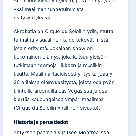
Ste-Croix loivat yrityksen, joka on nykyään
yksi maailman tunnetuimmista
esitysyrityksistä.
Akrobatia on Cirque du Soleilin ydin, mutta
tarinat ja visuaalinen taide tekevät niistä
jotain erityistä. Jokainen show on
kokonainen elämys, joka kutsuu yleisön
tutkimaan teemoja liikkeen ja musiikin
kautta. Maailmanlaajuisesti yritys tarjoaa yli
20 erilaista elämysesitystä, joista osa pyörii
kiinteillä areenoilla Las Vegasissa ja osa
kiertää kaupungeissa ympäri maailmaa
(Cirque du Soleilin virallinen sivusto).
Historia ja perustiedot
Yrityksen päämaja sijaitsee Montrealissa