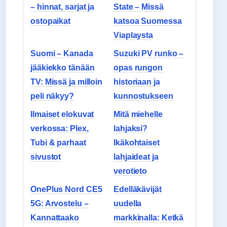
– hinnat, sarjat ja
State – Missä
ostopaikat
katsoa Suomessa
Viaplaysta
Suomi – Kanada
Suzuki PV runko –
jääkiekko tänään
opas rungon
TV: Missä ja milloin
historiaan ja
peli näkyy?
kunnostukseen
Ilmaiset elokuvat
Mitä miehelle
verkossa: Plex,
lahjaksi?
Tubi & parhaat
Ikäkohtaiset
sivustot
lahjaideat ja
verotieto
OnePlus Nord CE5
Edelläkävijät
5G: Arvostelu –
uudella
Kannattaako
markkinalla: Ketkä