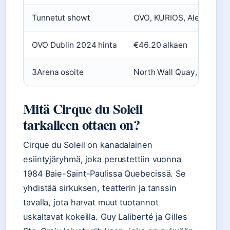
Tunnetut showt
OVO, KURIOS, Alegría
OVO Dublin 2024 hinta
€46.20 alkaen
3Arena osoite
North Wall Quay, North D
Mitä Cirque du Soleil
tarkalleen ottaen on?
Cirque du Soleil on kanadalainen
esiintyjäryhmä, joka perustettiin vuonna
1984 Baie-Saint-Paulissa Quebecissä. Se
yhdistää sirkuksen, teatterin ja tanssin
tavalla, jota harvat muut tuotannot
uskaltavat kokeilla. Guy Laliberté ja Gilles