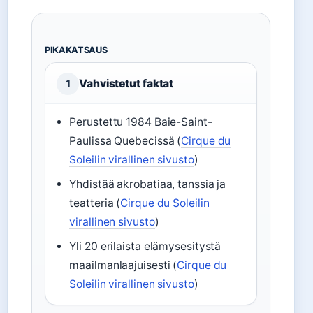
PIKAKATSAUS
Vahvistetut faktat
1
Perustettu 1984 Baie-Saint-
Paulissa Quebecissä (
Cirque du
Soleilin virallinen sivusto
)
Yhdistää akrobatiaa, tanssia ja
teatteria (
Cirque du Soleilin
virallinen sivusto
)
Yli 20 erilaista elämysesitystä
maailmanlaajuisesti (
Cirque du
Soleilin virallinen sivusto
)