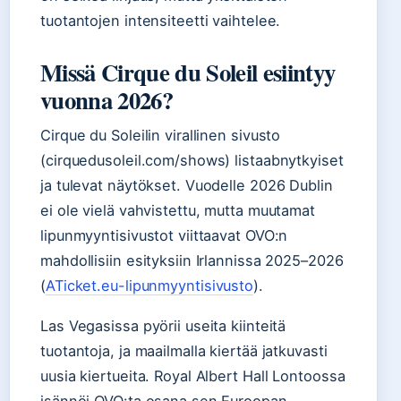
tuotantojen intensiteetti vaihtelee.
Missä Cirque du Soleil esiintyy
vuonna 2026?
Cirque du Soleilin virallinen sivusto
(cirquedusoleil.com/shows) listaabnytkyiset
ja tulevat näytökset. Vuodelle 2026 Dublin
ei ole vielä vahvistettu, mutta muutamat
lipunmyyntisivustot viittaavat OVO:n
mahdollisiin esityksiin Irlannissa 2025–2026
(
ATicket.eu-lipunmyyntisivusto
).
Las Vegasissa pyörii useita kiinteitä
tuotantoja, ja maailmalla kiertää jatkuvasti
uusia kiertueita. Royal Albert Hall Lontoossa
isännöi OVO:ta osana sen Euroopan