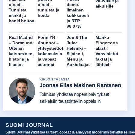
vauvoille ja
oireet –
oireet –
demo:
aikuisille
Tunnista
tunnista ja
Ilmainen
merkit ja
hoida
kolikkopeli
hanki hoitoa
ja RTP
96,07%
Real Madrid
Porin YH-
Joe & The
Marika
– Dortmund:
Asunnot –
Juice
Fingerroos
Ottelun
yhteystiedot,
Helsinki –
alasti:
katsominen,
kokemuksia
Sijainnit,
Vahvistetut
historia ja
ja vapaat
Menu ja
faktat ja
tilastot
asunnot
Aukioloajat
lähteet
KIRJOITTAJASTA
Joonas Elias Makinen Rantanen
Toimitus yhdistää nopeat päivitykset
selkeisiin taustoittaviin oppaisiin.
SUOMI JOURNAL
Suomi Journal yhdistaa uutiset, oppaat ja analyysit moderniin toimituksellise