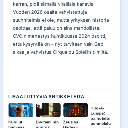
kerran, pidä silmällä virallisia kanavia.
Vuoden 2026 osalta vahvistettuja
suunnitelmia ei ole, mutta yrityksen historia
osoittaa, että paluu on aina mahdollista.
OVO:n menestys huhtikuussa 2024 osoitti,
että kysyntää on – nyt tarvitaan vain Ged
aikaa ja vahvistus Cirque du Soleilin tiimiltä.
LISAA LIITTYVIA ARTIKKELEITA
Hug-A-
Lumps:
painotettu
Kuollut
D-vitamiinin
Zeus vs
pehmolelu
hammas
puutos
Hades -