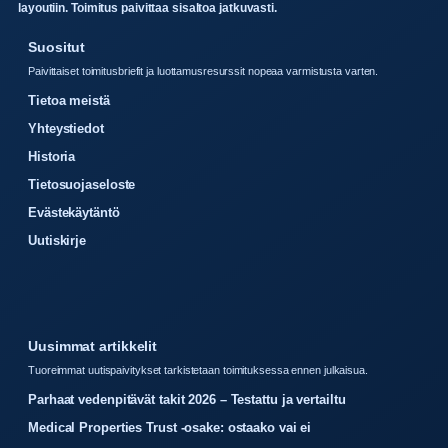
layoutiin. Toimitus paivittaa sisaltoa jatkuvasti.
Suositut
Paivittaiset toimitusbriefit ja luottamusresurssit nopeaa varmistusta varten.
Tietoa meistä
Yhteystiedot
Historia
Tietosuojaseloste
Evästekäytäntö
Uutiskirje
Uusimmat artikkelit
Tuoreimmat uutispaivitykset tarkistetaan toimituksessa ennen julkaisua.
Parhaat vedenpitävät takit 2026 – Testattu ja vertailtu
Medical Properties Trust -osake: ostaako vai ei