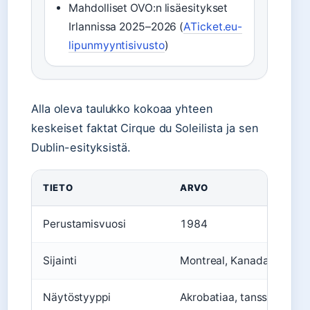
Mahdolliset OVO:n lisäesitykset
Irlannissa 2025–2026 (
ATicket.eu-
lipunmyyntisivusto
)
Alla oleva taulukko kokoaa yhteen
keskeiset faktat Cirque du Soleilista ja sen
Dublin-esityksistä.
TIETO
ARVO
Perustamisvuosi
1984
Sijainti
Montreal, Kanada
Näytöstyyppi
Akrobatiaa, tanssia, teatt