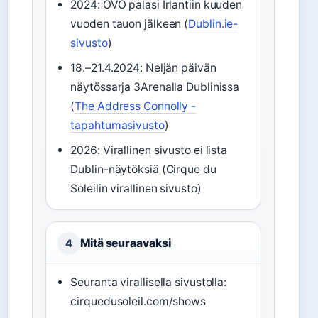
2024: OVO palasi Irlantiin kuuden
vuoden tauon jälkeen (
Dublin.ie-
sivusto
)
18.–21.4.2024: Neljän päivän
näytössarja 3Arenalla Dublinissa
(
The Address Connolly -
tapahtumasivusto
)
2026: Virallinen sivusto ei lista
Dublin-näytöksiä (Cirque du
Soleilin virallinen sivusto)
Mitä seuraavaksi
4
Seuranta virallisella sivustolla:
cirquedusoleil.com/shows