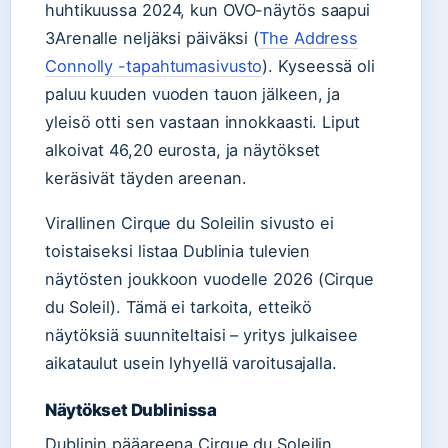
huhtikuussa 2024, kun OVO-näytös saapui
3Arenalle neljäksi päiväksi (
The Address
Connolly -tapahtumasivusto
). Kyseessä oli
paluu kuuden vuoden tauon jälkeen, ja
yleisö otti sen vastaan innokkaasti. Liput
alkoivat 46,20 eurosta, ja näytökset
keräsivät täyden areenan.
Virallinen Cirque du Soleilin sivusto ei
toistaiseksi listaa Dublinia tulevien
näytösten joukkoon vuodelle 2026 (Cirque
du Soleil). Tämä ei tarkoita, etteikö
näytöksiä suunniteltaisi – yritys julkaisee
aikataulut usein lyhyellä varoitusajalla.
Näytökset Dublinissa
Dublinin pääareena Cirque du Soleilin