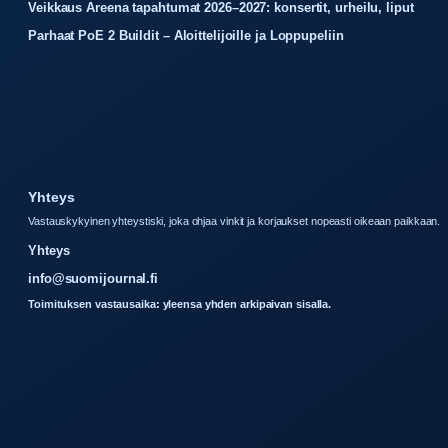
Veikkaus Areena tapahtumat 2026–2027: konsertit, urheilu, liput
Parhaat PoE 2 Buildit – Aloittelijoille ja Loppupeliin
Yhteys
Vastauskykyinen yhteystiski, joka ohjaa vinkit ja korjaukset nopeasti oikeaan paikkaan.
Yhteys
info@suomijournal.fi
Toimituksen vastausaika: yleensa yhden arkipaivan sisalla.