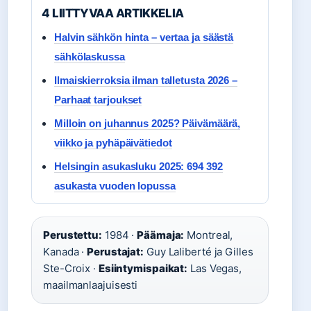
4 LIITTYVAA ARTIKKELIA
Halvin sähkön hinta – vertaa ja säästä
sähkölaskussa
Ilmaiskierroksia ilman talletusta 2026 –
Parhaat tarjoukset
Milloin on juhannus 2025? Päivämäärä,
viikko ja pyhäpäivätiedot
Helsingin asukasluku 2025: 694 392
asukasta vuoden lopussa
Perustettu:
1984 ·
Päämaja:
Montreal,
Kanada ·
Perustajat:
Guy Laliberté ja Gilles
Ste-Croix ·
Esiintymispaikat:
Las Vegas,
maailmanlaajuisesti