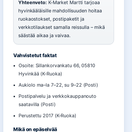
Yhteenveto:
K-Market Martti tarjoaa
hyvinkääläisille mahdollisuuden hoitaa
ruokaostokset, postipaketit ja
verkkotilaukset samalla reissulla – mikä
säästää aikaa ja vaivaa.
Vahvistetut faktat
Osoite: Sillankorvankatu 66, 05810
Hyvinkää (K-Ruoka)
Aukiolo ma–la 7–22, su 9–22 (Posti)
Postipalvelu ja verkkokauppanouto
saatavilla (Posti)
Perustettu 2017 (K-Ruoka)
Mikä on epäselvää