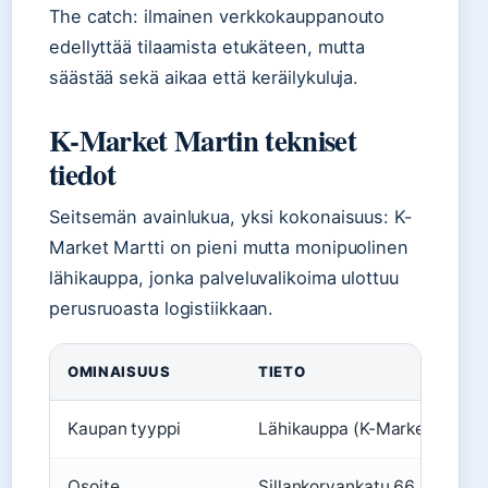
The catch: ilmainen verkkokauppanouto
edellyttää tilaamista etukäteen, mutta
säästää sekä aikaa että keräilykuluja.
K-Market Martin tekniset
tiedot
Seitsemän avainlukua, yksi kokonaisuus: K-
Market Martti on pieni mutta monipuolinen
lähikauppa, jonka palveluvalikoima ulottuu
perusruoasta logistiikkaan.
OMINAISUUS
TIETO
Kaupan tyyppi
Lähikauppa (K-Market)
Osoite
Sillankorvankatu 66, 05810 