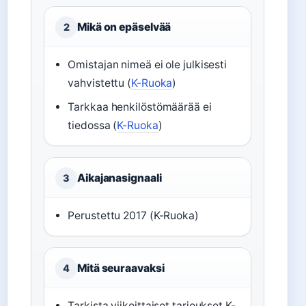
Mikä on epäselvää
2
Omistajan nimeä ei ole julkisesti
vahvistettu (
K-Ruoka
)
Tarkkaa henkilöstömäärää ei
tiedossa (
K-Ruoka
)
Aikajanasignaali
3
Perustettu 2017 (K-Ruoka)
Mitä seuraavaksi
4
Tarkista viikoittaiset tarjoukset K-