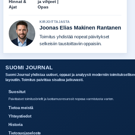
Hinnat &
ja vihjeet |
Ajat
Opas
KIRJOITTAJASTA
Joonas Elias Makinen Rantanen
Toimitus yhdistää nopeat päivitykset
selkeisiin taustoittaviin oppaisiin.
SUOMI JOURNAL
Suomi Journal yhdistaa uutiset, oppaat ja analyysit moderniin toimituksellise
layoutiin. Toimitus paivittaa sisaltoa jatkuvasti.
Suositut
Paivittaiset toimitusbriefit ja luottamusresurssit nopeaa varmistusta varten.
Tietoa meistä
Yhteystiedot
Historia
Tietosuojaseloste