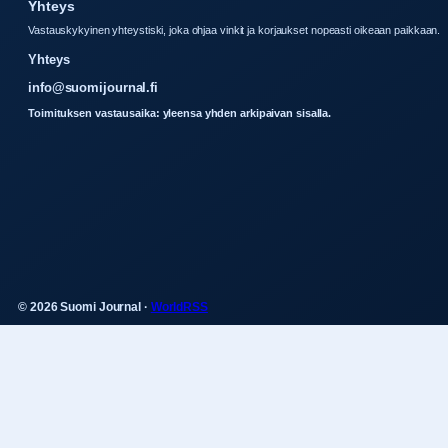
Yhteys
Vastauskykyinen yhteystiski, joka ohjaa vinkit ja korjaukset nopeasti oikeaan paikkaan.
Yhteys
info@suomijournal.fi
Toimituksen vastausaika: yleensa yhden arkipaivan sisalla.
© 2026 Suomi Journal ·
WorldRSS