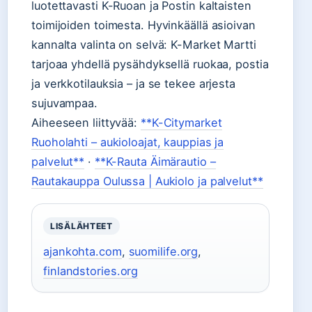
luotettavasti K-Ruoan ja Postin kaltaisten
toimijoiden toimesta. Hyvinkäällä asioivan
kannalta valinta on selvä: K-Market Martti
tarjoaa yhdellä pysähdyksellä ruokaa, postia
ja verkkotilauksia – ja se tekee arjesta
sujuvampaa.
Aiheeseen liittyvää:
**K-Citymarket
Ruoholahti – aukioloajat, kauppias ja
palvelut**
·
**K-Rauta Äimärautio –
Rautakauppa Oulussa | Aukiolo ja palvelut**
LISÄLÄHTEET
ajankohta.com
,
suomilife.org
,
finlandstories.org