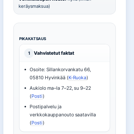
keräysmaksua)
PIKAKATSAUS
Vahvistetut faktat
1
Osoite: Sillankorvankatu 66,
05810 Hyvinkää (
K-Ruoka
)
Aukiolo ma–la 7–22, su 9–22
(
Posti
)
Postipalvelu ja
verkkokauppanouto saatavilla
(
Posti
)