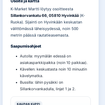
Osoite ja kartta
K-Market Martti löytyy osoitteesta
Sillankorvankatu 66, 05810 Hyvinkää
(K-
Ruoka). Sijainti on Hyvinkään keskustan
välittömässä läheisyydessä, noin 500
metrin päässä rautatieasemasta.
Saapumisohjeet
Autolla: myymälän edessä on
asiakasparkkipaikka (noin 10 paikkaa).
Kävellen: keskustasta noin 10 minuutin
kävelymatka.
Bussilla: lähin pysäkki on
Sillankorvankadulla, linjat 1 ja 2.
KAUPAN KUPPI