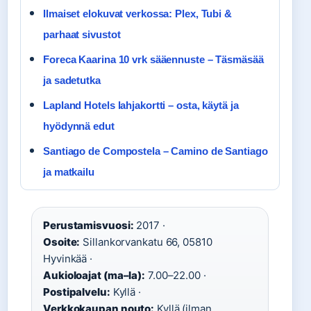
Ilmaiset elokuvat verkossa: Plex, Tubi &
parhaat sivustot
Foreca Kaarina 10 vrk sääennuste – Täsmäsää
ja sadetutka
Lapland Hotels lahjakortti – osta, käytä ja
hyödynnä edut
Santiago de Compostela – Camino de Santiago
ja matkailu
Perustamisvuosi:
2017 ·
Osoite:
Sillankorvankatu 66, 05810
Hyvinkää ·
Aukioloajat (ma–la):
7.00–22.00 ·
Postipalvelu:
Kyllä ·
Verkkokaupan nouto:
Kyllä (ilman