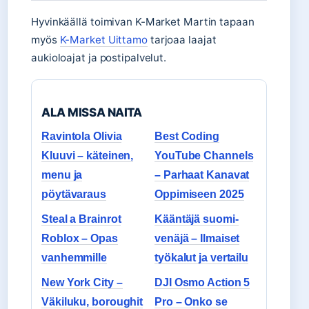
Hyvinkäällä toimivan K-Market Martin tapaan
myös
K-Market Uittamo
tarjoaa laajat
aukioloajat ja postipalvelut.
ALA MISSA NAITA
Ravintola Olivia
Best Coding
Kluuvi – käteinen,
YouTube Channels
menu ja
– Parhaat Kanavat
pöytävaraus
Oppimiseen 2025
Steal a Brainrot
Kääntäjä suomi-
Roblox – Opas
venäjä – Ilmaiset
vanhemmille
työkalut ja vertailu
New York City –
DJI Osmo Action 5
Väkiluku, boroughit
Pro – Onko se