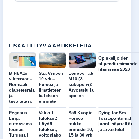
LISAA LIITTYVIA ARTIKKELEITA
Opiskelijoiden
stipendiumimahdol
Irlannissa 2026
B-HbA1c
Sää Vimpeli
Lenovo Tab
viitearvot –
10 vrk –
M10 (3.
Normaali,
Foreca ja
sukupolvi):
diabetesraja
Ilmatieteen
Arvostelu ja
ja
laitoksen
speksit
tavoitetaso
ennuste
Pegasus
Vakio 1
Sää Kuopio
Dying for Sex:
Linja-
tulokset:
Foreca –
Tositapahtumat,
autoasema
Löydä
tarkka
juoni, näyttelijät
lounas
tulokset,
ennuste 10,
ja arvostelut
Turussa |
voitonjako
15 ja 30 vrk