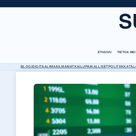
S
ETUSIVU
TIETOA ME
BLOGI
DIGITAALI
MAAILMA
MATKAILU
PAIKALLISET
POLITIIKKA
TAL