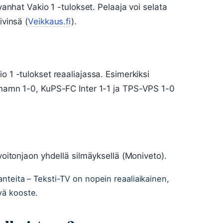
 vanhat Vakio 1 -tulokset. Pelaaja voi selata
ivinsä (
Veikkaus.fi
).
o 1 -tulokset reaaliajassa. Esimerkiksi
iehamn 1-0, KuPS-FC Inter 1-1 ja TPS-VPS 1-0
 voitonjaon yhdellä silmäyksellä (Moniveto).
lanteita – Teksti-TV on nopein reaaliaikainen,
vä kooste.