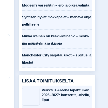
Modeemi vai reititin – ero ja oikea valinta
Syntisen hyvät mokkapalat – mehevä ohje
pellilliselle
Minkä ikäinen on keski-ikäinen? – Keski-
iän määritelmä ja ikäraja
Manchester City sarjataulukot – sijoitus ja
tilastot
LISAA TOIMITUKSELTA
Veikkaus Areena tapahtumat
2026–2027: konsertit, urheilu,
liput