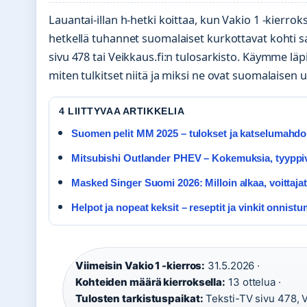
Lauantai-illan h-hetki koittaa, kun Vakio 1 -kierroks
hetkellä tuhannet suomalaiset kurkottavat kohti sa
sivu 478 tai Veikkaus.fi:n tulosarkisto. Käymme läpi
miten tulkitset niitä ja miksi ne ovat suomalaisen
4 LIITTYVAA ARTIKKELIA
Suomen pelit MM 2025 – tulokset ja katselumahdo
Mitsubishi Outlander PHEV – Kokemuksia, tyyppivi
Masked Singer Suomi 2026: Milloin alkaa, voittaja
Helpot ja nopeat keksit – reseptit ja vinkit onnist
Viimeisin Vakio 1 -kierros:
31.5.2026 ·
Kohteiden määrä kierroksella:
13 ottelua ·
Tulosten tarkistuspaikat:
Teksti-TV sivu 478, V