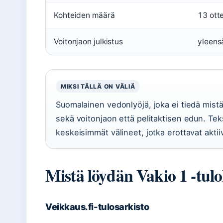
Kohteiden määrä
13 ott
Voitonjaon julkistus
yleens
MIKSI TÄLLÄ ON VÄLIÄ
Suomalainen vedonlyöjä, joka ei tiedä mistä t
sekä voitonjaon että pelitaktisen edun. Teks
keskeisimmät välineet, jotka erottavat aktii
Mistä löydän Vakio 1 -tul
Veikkaus.fi-tulosarkisto