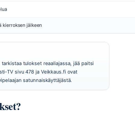
elua
ä kierroksen jälkeen
arkistaa tulokset reaaliajassa, jää paitsi
ti-TV sivu 478 ja Veikkaus.fi ovat
vipelaajan satunnaiskäyttäjästä.
okset?