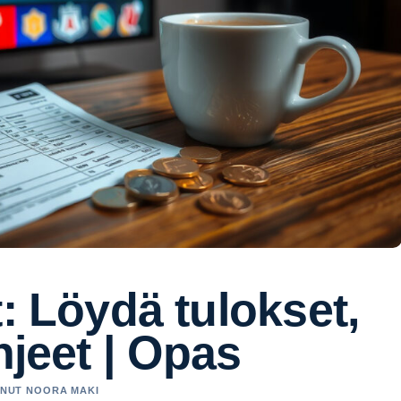
t: Löydä tulokset,
hjeet | Opas
TANUT NOORA MAKI