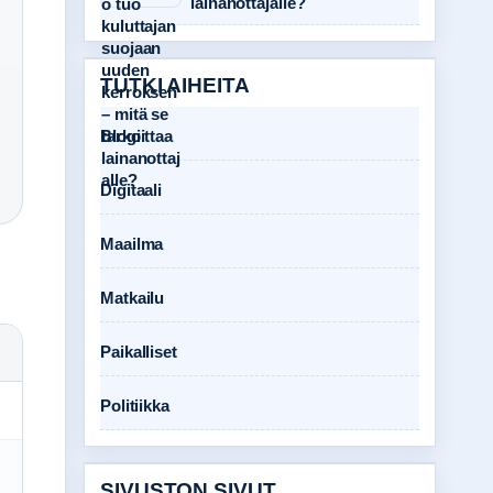
lainanottajalle?
TUTKI AIHEITA
Blogi
Digitaali
Maailma
Matkailu
Paikalliset
Politiikka
SIVUSTON SIVUT