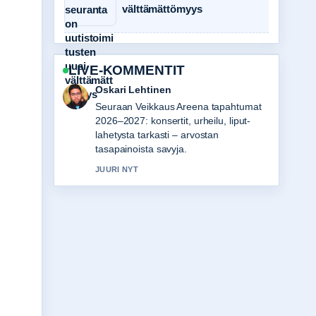
välttämättömyys
LIVE-KOMMENTIT
Sanni Heikkinen
Hyvaa taustoitusta aiheesta Parhaat
PoE 2 Buildit – Aloittelijoille ja....
Pytkethan taman livesaikeen ajan
tasalla.
3 MIN SITTEN