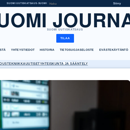
Siirry
SUOMI UUTISKATSAUS
•
SUOMI
UOMI JOURN
SUOMI UUTISKATSAUS
TILAA
ISTÄ
YHTEYSTIEDOT
HISTORIA
TIETOSUOJASELOSTE
EVÄSTEKÄYTÄNTÖ
OUS
TEKNIIKKA
UUTISET
YHTEISKUNTA JA SÄÄNTELY