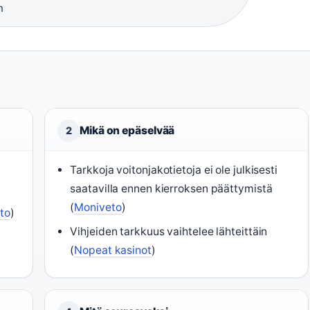
n
Mikä on epäselvää
2
Tarkkoja voitonjakotietoja ei ole julkisesti
saatavilla ennen kierroksen päättymistä
(
Moniveto
)
to
)
Vihjeiden tarkkuus vaihtelee lähteittäin
(
Nopeat kasinot
)