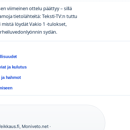
en viimeinen ottelu päättyy – sillä
moja tietolähteitä: Teksti-TV:n tuttu
 mistä löydät Vakio 1 -tulokset,
 urheiluvedonlyönnin sydän.
llisuudet
at ja kulutus
t ja hahmot
umiseen
eikkaus.fi, Moniveto.net ·