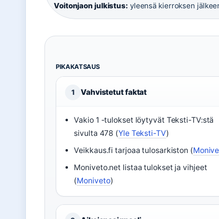
Voitonjaon julkistus:
yleensä kierroksen jälkee
PIKAKATSAUS
Vahvistetut faktat
1
Vakio 1 -tulokset löytyvät Teksti-TV:stä
sivulta 478 (
Yle Teksti-TV
)
Veikkaus.fi tarjoaa tulosarkiston (
Monive
Moniveto.net listaa tulokset ja vihjeet
(
Moniveto
)