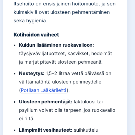
Itsehoito on ensisijainen hoitomuoto, ja sen
kulmakiviä ovat ulosteen pehmentäminen
sekä hygienia.
Kotihoidon vaiheet
Kuidun lisääminen ruokavalioon:
täysjyväviljatuotteet, kasvikset, hedelmät
ja marjat pitävät ulosteen pehmeänä.
Nesteytys:
1,5–2 litraa vettä päivässä on
välttämätöntä ulosteen pehmeydelle
(
Potilaan Lääkärilehti
).
Ulosteen pehmentäjät:
laktuloosi tai
psyllium voivat olla tarpeen, jos ruokavalio
ei riitä.
Lämpimät vesihauteet:
suihkuttelu