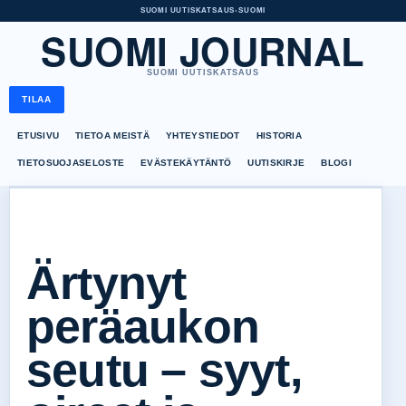
SUOMI UUTISKATSAUS
•
SUOMI
SUOMI JOURNAL
SUOMI UUTISKATSAUS
TILAA
ETUSIVU
TIETOA MEISTÄ
YHTEYSTIEDOT
HISTORIA
TIETOSUOJASELOSTE
EVÄSTEKÄYTÄNTÖ
UUTISKIRJE
BLOGI
Ärtynyt
peräaukon
seutu – syyt,