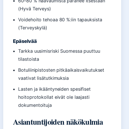
60–80 % haavaumista paranee itsestään
(Hyvä Terveys)
Voidehoito tehoaa 80 %:iin tapauksista
(Terveyskylä)
Epäselvää
Tarkka uusimisriski Suomessa puuttuu
tilastoista
Botuliinipistosten pitkäaikaisvaikutukset
vaativat lisätutkimuksia
Lasten ja ikääntyneiden spesifiset
hoitoprotokollat eivät ole laajasti
dokumentoituja
Asiantuntijoiden näkökulmia