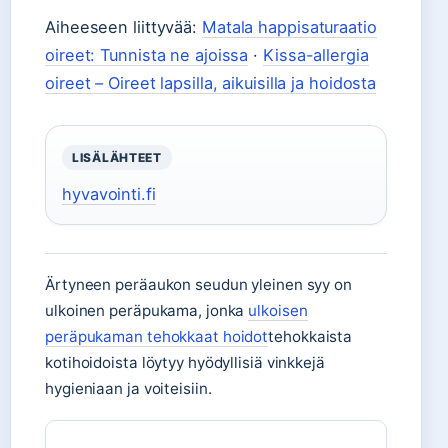
Aiheeseen liittyvää:
Matala happisaturaatio
oireet: Tunnista ne ajoissa
·
Kissa-allergia
oireet – Oireet lapsilla, aikuisilla ja hoidosta
LISÄLÄHTEET
hyvavointi.fi
Ärtyneen peräaukon seudun yleinen syy on
ulkoinen peräpukama, jonka
ulkoisen
peräpukaman tehokkaat hoidot
tehokkaista
kotihoidoista löytyy hyödyllisiä vinkkejä
hygieniaan ja voiteisiin.