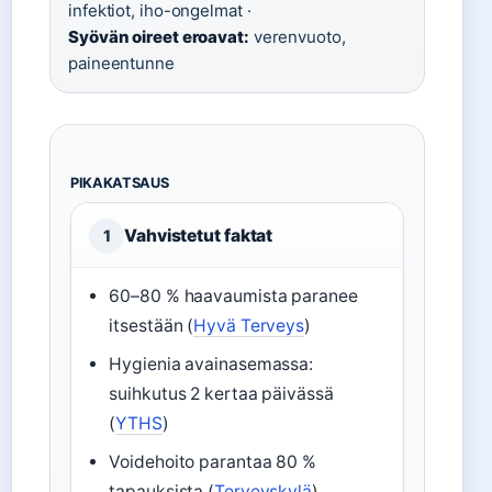
infektiot, iho-ongelmat ·
Syövän oireet eroavat:
verenvuoto,
paineentunne
PIKAKATSAUS
Vahvistetut faktat
1
60–80 % haavaumista paranee
itsestään (
Hyvä Terveys
)
Hygienia avainasemassa:
suihkutus 2 kertaa päivässä
(
YTHS
)
Voidehoito parantaa 80 %
tapauksista (
Terveyskylä
)