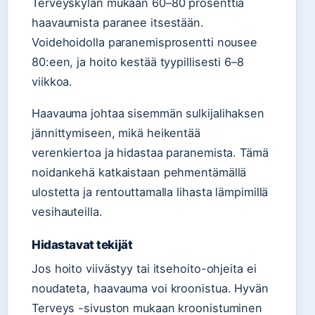
Terveyskylän mukaan 60–80 prosenttia
haavaumista paranee itsestään.
Voidehoidolla paranemisprosentti nousee
80:een, ja hoito kestää tyypillisesti 6–8
viikkoa.
Haavauma johtaa sisemmän sulkijalihaksen
jännittymiseen, mikä heikentää
verenkiertoa ja hidastaa paranemista. Tämä
noidankehä katkaistaan pehmentämällä
ulostetta ja rentouttamalla lihasta lämpimillä
vesihauteilla.
Hidastavat tekijät
Jos hoito viivästyy tai itsehoito-ohjeita ei
noudateta, haavauma voi kroonistua. Hyvän
Terveys -sivuston mukaan kroonistuminen