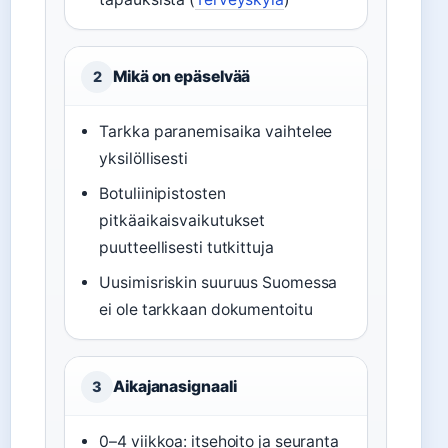
Mikä on epäselvää
2
Tarkka paranemisaika vaihtelee
yksilöllisesti
Botuliinipistosten
pitkäaikaisvaikutukset
puutteellisesti tutkittuja
Uusimisriskin suuruus Suomessa
ei ole tarkkaan dokumentoitu
Aikajanasignaali
3
0–4 viikkoa: itsehoito ja seuranta