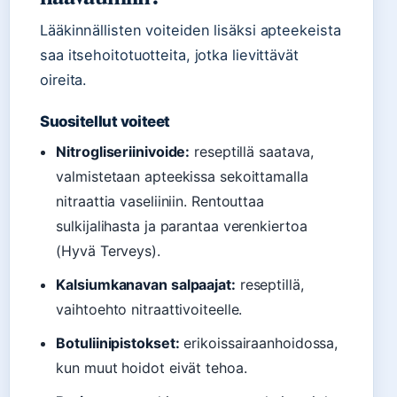
Lääkinnällisten voiteiden lisäksi apteekeista
saa itsehoitotuotteita, jotka lievittävät
oireita.
Suositellut voiteet
Nitrogliseriinivoide:
reseptillä saatava,
valmistetaan apteekissa sekoittamalla
nitraattia vaseliiniin. Rentouttaa
sulkijalihasta ja parantaa verenkiertoa
(Hyvä Terveys).
Kalsiumkanavan salpaajat:
reseptillä,
vaihtoehto nitraattivoiteelle.
Botuliinipistokset:
erikoissairaanhoidossa,
kun muut hoidot eivät tehoa.