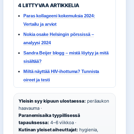
4 LIITTYVAA ARTIKKELIA
Paras kollageeni kokemuksia 2024:
Vertailu ja arviot
Nokia osake Helsingin pörssissä –
analyysi 2024
Sandra Beijer blogg – mistä löytyy ja mitä
sisältää?
Miltä näyttää HIV-ihottuma? Tunnista
oireet ja testi
Yleisin syy kipuun ulostaessa:
peräaukon
haavauma ·
Paranemisaika tyypillisessä
tapauksessa:
4–6 viikkoa ·
Kutinan yleiset aiheuttajat:
hygienia,