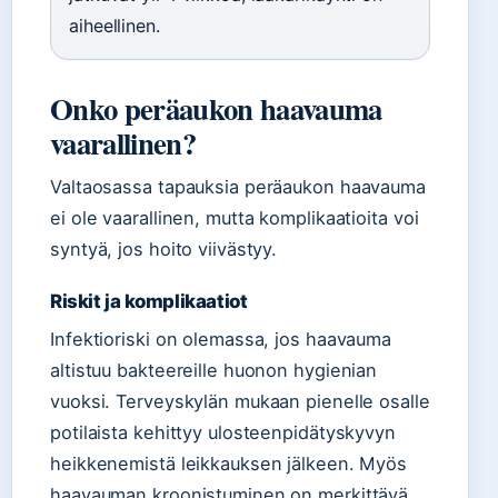
aiheellinen.
Onko peräaukon haavauma
vaarallinen?
Valtaosassa tapauksia peräaukon haavauma
ei ole vaarallinen, mutta komplikaatioita voi
syntyä, jos hoito viivästyy.
Riskit ja komplikaatiot
Infektioriski on olemassa, jos haavauma
altistuu bakteereille huonon hygienian
vuoksi. Terveyskylän mukaan pienelle osalle
potilaista kehittyy ulosteenpidätyskyvyn
heikkenemistä leikkauksen jälkeen. Myös
haavauman kroonistuminen on merkittävä