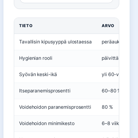
TIETO
ARVO
Tavallisin kipusyyppä ulostaessa
peräaukon haa
Hygienian rooli
päivittäinen sui
Syövän keski-ikä
yli 60-vuotiailla
Itseparanemisprosentti
60–80 %
Voidehoidon paranemisprosentti
80 %
Voidehoidon minimikesto
6–8 viikkoa