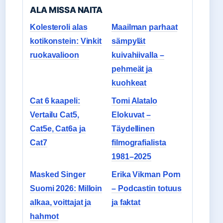
ALA MISSA NAITA
Kolesteroli alas
Maailman parhaat
kotikonstein: Vinkit
sämpylät
ruokavalioon
kuivahiivalla –
pehmeät ja
kuohkeat
Cat 6 kaapeli:
Tomi Alatalo
Vertailu Cat5,
Elokuvat –
Cat5e, Cat6a ja
Täydellinen
Cat7
filmografialista
1981–2025
Masked Singer
Erika Vikman Porn
Suomi 2026: Milloin
– Podcastin totuus
alkaa, voittajat ja
ja faktat
hahmot