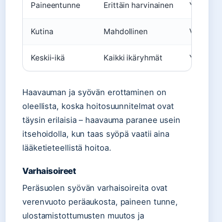
Paineentunne
Erittäin harvinainen
Yleinen
Kutina
Mahdollinen
Voi esiin
Keskii-ikä
Kaikki ikäryhmät
Yli 60-vu
Haavauman ja syövän erottaminen on
oleellista, koska hoitosuunnitelmat ovat
täysin erilaisia – haavauma paranee usein
itsehoidolla, kun taas syöpä vaatii aina
lääketieteellistä hoitoa.
Varhaisoireet
Peräsuolen syövän varhaisoireita ovat
verenvuoto peräaukosta, paineen tunne,
ulostamistottumusten muutos ja