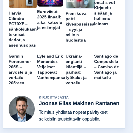
omat sivut –
Kirjaudu
Euroviisut
sisään ja
Harvia
Pieni kova
2025 finaali:
hallinnoi
Cilindro
patti
aika, katselu
lainaasi
PC70XE –
kivespussissa
ja esiintyjät
sähkökiukaan
– syyt ja
tekniset
milloin
tiedot ja
huolestua
asennusopas
Garmin
Lyle and Erik
Ukraina-
Santiago de
Forerunner
Menendez –
englanti-
Compostela
265S –
Veljekset
kääntäjä –
– Camino de
arvostelu ja
Tappoivat
parhaat
Santiago ja
vertailu
Vanhempansa
työkalut ja
matkailu
265:een
vertailu
KIRJOITTAJASTA
Joonas Elias Makinen Rantanen
Toimitus yhdistää nopeat päivitykset
selkeisiin taustoittaviin oppaisiin.