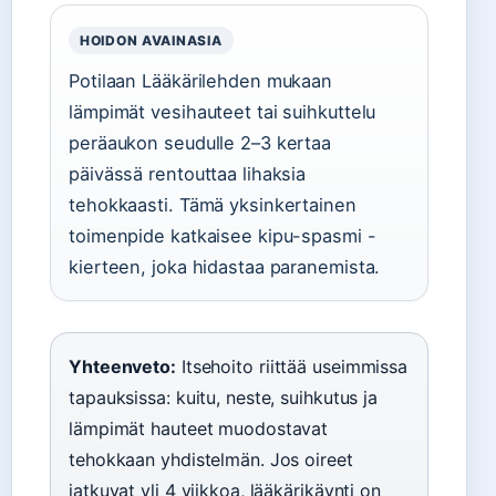
HOIDON AVAINASIA
Potilaan Lääkärilehden mukaan
lämpimät vesihauteet tai suihkuttelu
peräaukon seudulle 2–3 kertaa
päivässä rentouttaa lihaksia
tehokkaasti. Tämä yksinkertainen
toimenpide katkaisee kipu-spasmi -
kierteen, joka hidastaa paranemista.
Yhteenveto:
Itsehoito riittää useimmissa
tapauksissa: kuitu, neste, suihkutus ja
lämpimät hauteet muodostavat
tehokkaan yhdistelmän. Jos oireet
jatkuvat yli 4 viikkoa, lääkärikäynti on