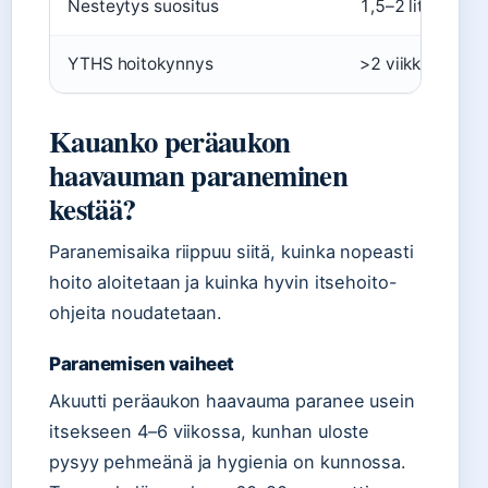
Nesteytys suositus
1,5–2 litraa päi
YTHS hoitokynnys
>2 viikkoa
Kauanko peräaukon
haavauman paraneminen
kestää?
Paranemisaika riippuu siitä, kuinka nopeasti
hoito aloitetaan ja kuinka hyvin itsehoito-
ohjeita noudatetaan.
Paranemisen vaiheet
Akuutti peräaukon haavauma paranee usein
itsekseen 4–6 viikossa, kunhan uloste
pysyy pehmeänä ja hygienia on kunnossa.