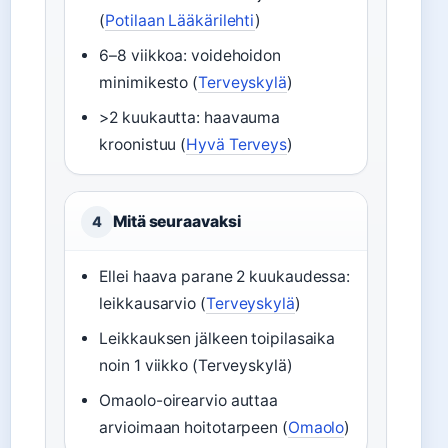
(
Potilaan Lääkärilehti
)
6–8 viikkoa: voidehoidon
minimikesto (
Terveyskylä
)
>2 kuukautta: haavauma
kroonistuu (
Hyvä Terveys
)
Mitä seuraavaksi
4
Ellei haava parane 2 kuukaudessa:
leikkausarvio (
Terveyskylä
)
Leikkauksen jälkeen toipilasaika
noin 1 viikko (Terveyskylä)
Omaolo-oirearvio auttaa
arvioimaan hoitotarpeen (
Omaolo
)