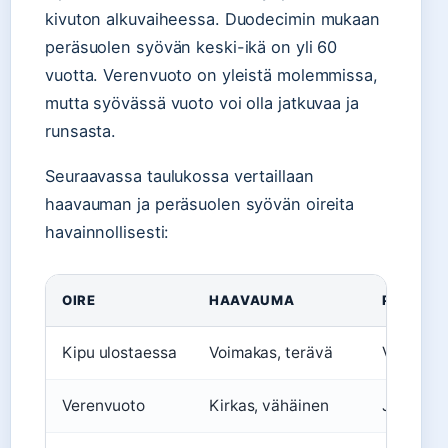
kivuton alkuvaiheessa. Duodecimin mukaan
peräsuolen syövän keski-ikä on yli 60
vuotta. Verenvuoto on yleistä molemmissa,
mutta syövässä vuoto voi olla jatkuvaa ja
runsasta.
Seuraavassa taulukossa vertaillaan
haavauman ja peräsuolen syövän oireita
havainnollisesti:
OIRE
HAAVAUMA
PERÄSUO
Kipu ulostaessa
Voimakas, terävä
Voi olla 
Verenvuoto
Kirkas, vähäinen
Jatkuva,