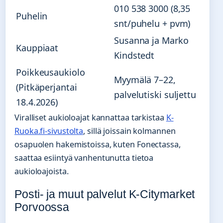
010 538 3000 (8,35
Puhelin
snt/puhelu + pvm)
Susanna ja Marko
Kauppiaat
Kindstedt
Poikkeusaukiolo
Myymälä 7–22,
(Pitkäperjantai
palvelutiski suljettu
18.4.2026)
Viralliset aukioloajat kannattaa tarkistaa
K-
Ruoka.fi-sivustolta
, sillä joissain kolmannen
osapuolen hakemistoissa, kuten Fonectassa,
saattaa esiintyä vanhentunutta tietoa
aukioloajoista.
Posti- ja muut palvelut K-Citymarket
Porvoossa