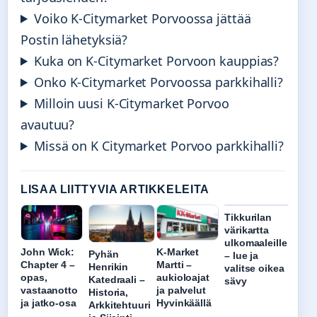
Voiko K-Citymarket Porvoossa jättää
Postin lähetyksiä?
Kuka on K-Citymarket Porvoon kauppias?
Onko K-Citymarket Porvoossa parkkihalli?
Milloin uusi K-Citymarket Porvoo
avautuu?
Missä on K Citymarket Porvoo parkkihalli?
LISAA LIITTYVIA ARTIKKELEITA
Tikkurilan
värikartta
ulkomaaleille
John Wick:
K-Market
Pyhän
– lue ja
Chapter 4 –
Martti –
Henrikin
valitse oikea
opas,
aukioloajat
Katedraali –
sävy
vastaanotto
ja palvelut
Historia,
ja jatko-osa
Hyvinkäällä
Arkkitehtuuri