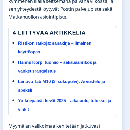
kymmenen illalla seitsemänä päivänä viikossa, ja
sen yhteydestä löytyvät Postin palvelupiste sekä
Matkahuollon asiointipiste.
4 LIITTYVAA ARTIKKELIA
Ristikon ratkojat sanakirja – ilmainen
käyttöopas
Hannu Korpi tuomio – seksuaalirikos ja
vankeusrangaistus
Lenovo Tab M10 (3. sukupolvi): Arvostelu ja
speksit
Yo-koepäivät kevät 2025 – aikataulu, tulokset ja
vinkit
Myymälän valikoimaa kehitetään jatkuvasti