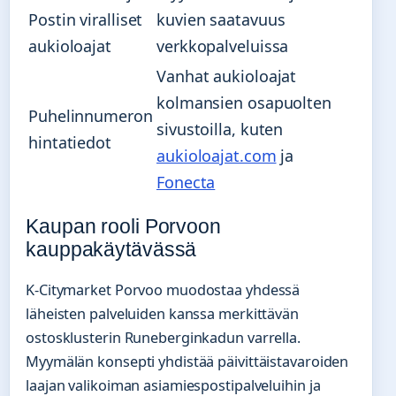
Postin viralliset
kuvien saatavuus
aukioloajat
verkkopalveluissa
Vanhat aukioloajat
kolmansien osapuolten
Puhelinnumeron
sivustoilla, kuten
hintatiedot
aukioloajat.com
ja
Fonecta
Kaupan rooli Porvoon
kauppakäytävässä
K-Citymarket Porvoo muodostaa yhdessä
läheisten palveluiden kanssa merkittävän
ostosklusterin Runeberginkadun varrella.
Myymälän konsepti yhdistää päivittäistavaroiden
laajan valikoiman asiamiespostipalveluihin ja