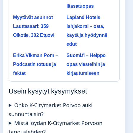
Iltasatuopas
Myytävät asunnot
Lapland Hotels
Lauttasaari: 359
lahjakortti – osta,
Oikotie, 302 Etuovi
käytä ja hyödynnä
edut
Erika Vikman Porn –
Suomi.fi – Helppo
Podcastin totuus ja
opas viesteihin ja
faktat
kirjautumiseen
Usein kysytyt kysymykset
Onko K-Citymarket Porvoo auki
sunnuntaisin?
Mistä löydän K-Citymarket Porvoon
tarjouslehden?