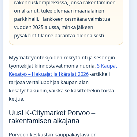
rakennuskompleksissa, jonka rakentaminen
on alkanut, tulee olemaan maanalainen
parkkihalli. Hankkeen on määrä valmistua
vuoden 2025 alussa, minkä jälkeen
pysäköintitilanne parantaa olennaisesti.
Myymälätyöntekijöiden rekrytointi ja sesongin
työntekijät kiinnostavat monia nuoria.
S Kaupat
Kesätyö – Hakuajat ja Ikärajat 2026
-artikkeli
tarjoaa vertailupohjaa kaupan alan
kesätyöhakuihin, vaikka se käsitteleekin toista
ketjua.
Uusi K-Citymarket Porvoo –
rakentamisen aikajana
Porvoon keskustan kauppakäytävä on