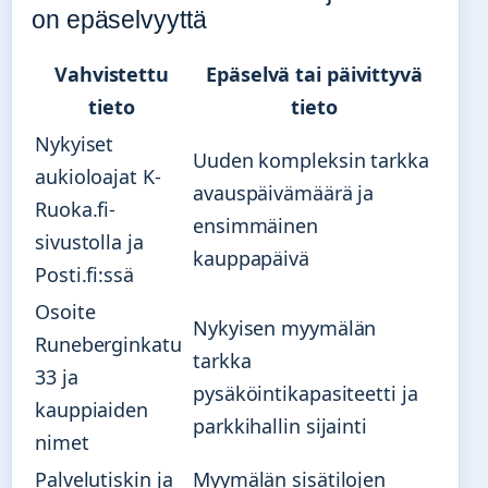
on epäselvyyttä
Vahvistettu
Epäselvä tai päivittyvä
tieto
tieto
Nykyiset
Uuden kompleksin tarkka
aukioloajat K-
avauspäivämäärä ja
Ruoka.fi-
ensimmäinen
sivustolla ja
kauppapäivä
Posti.fi:ssä
Osoite
Nykyisen myymälän
Runeberginkatu
tarkka
33 ja
pysäköintikapasiteetti ja
kauppiaiden
parkkihallin sijainti
nimet
Palvelutiskin ja
Myymälän sisätilojen