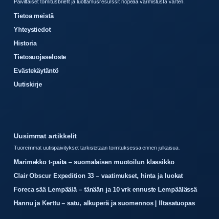
Paivittaiset toimitusbriefit ja luottamusresurssit nopeaa varmistusta varten.
Tietoa meistä
Yhteystiedot
Historia
Tietosuojaseloste
Evästekäytäntö
Uutiskirje
Uusimmat artikkelit
Tuoreimmat uutispaivitykset tarkistetaan toimituksessa ennen julkaisua.
Marimekko t-paita – suomalaisen muotoilun klassikko
Clair Obscur Expedition 33 – vaatimukset, hinta ja luokat
Foreca sää Lempäälä – tänään ja 10 vrk ennuste Lempäälässä
Hannu ja Kerttu – satu, alkuperä ja suomennos | Iltasatuopas