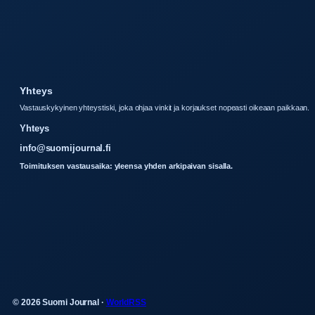
Yhteys
Vastauskykyinen yhteystiski, joka ohjaa vinkit ja korjaukset nopeasti oikeaan paikkaan.
Yhteys
info@suomijournal.fi
Toimituksen vastausaika: yleensa yhden arkipaivan sisalla.
© 2026 Suomi Journal ·
WorldRSS