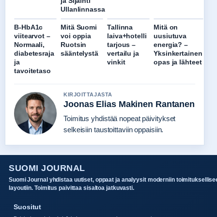
ja Sijainti
Ullanlinnassa
B-HbA1c
Mitä Suomi
Tallinna
Mitä on
viitearvot –
voi oppia
laiva+hotelli
uusiutuva
Normaali,
Ruotsin
tarjous –
energia? –
diabetesraja
sääntelystä
vertailu ja
Yksinkertainen
ja
vinkit
opas ja lähteet
tavoitetaso
KIRJOITTAJASTA
Joonas Elias Makinen Rantanen
Toimitus yhdistää nopeat päivitykset
selkeisiin taustoittaviin oppaisiin.
SUOMI JOURNAL
Suomi Journal yhdistaa uutiset, oppaat ja analyysit moderniin toimituksellise
layoutiin. Toimitus paivittaa sisaltoa jatkuvasti.
Suositut