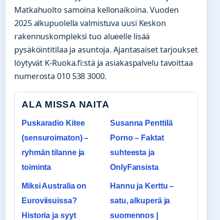
Matkahuolto samoina kellonaikoina. Vuoden
2025 alkupuolella valmistuva uusi Keskon
rakennuskompleksi tuo alueelle lisää
pysäköintitilaa ja asuntoja. Ajantasaiset tarjoukset
löytyvät K-Ruoka.fi:stä ja asiakaspalvelu tavoittaa
numerosta 010 538 3000.
ALA MISSA NAITA
Puskaradio Kitee
Susanna Penttilä
(sensuroimaton) –
Porno – Faktat
ryhmän tilanne ja
suhteesta ja
toiminta
OnlyFansista
Miksi Australia on
Hannu ja Kerttu –
Euroviisuissa?
satu, alkuperä ja
Historia ja syyt
suomennos |