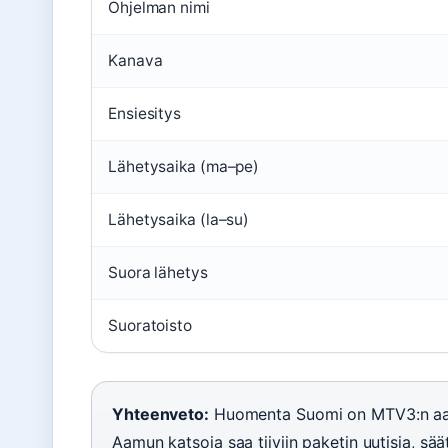
Ohjelman nimi
Kanava
Ensiesitys
Lähetysaika (ma–pe)
Lähetysaika (la–su)
Suora lähetys
Suoratoisto
Yhteenveto:
Huomenta Suomi on MTV3:n aamu
Aamun katsoja saa tiiviin paketin uutisia, sää