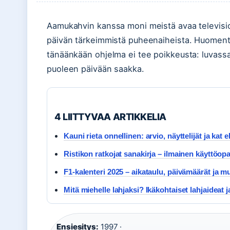
Aamukahvin kanssa moni meistä avaa television 
päivän tärkeimmistä puheenaiheista. Huomenta 
tänäänkään ohjelma ei tee poikkeusta: luvassa 
puoleen päivään saakka.
4 LIITTYVAA ARTIKKELIA
Kauni rieta onnellinen: arvio, näyttelijät ja kat 
Ristikon ratkojat sanakirja – ilmainen käyttöop
F1-kalenteri 2025 – aikataulu, päivämäärät ja m
Mitä miehelle lahjaksi? Ikäkohtaiset lahjaideat j
Ensiesitys:
1997 ·