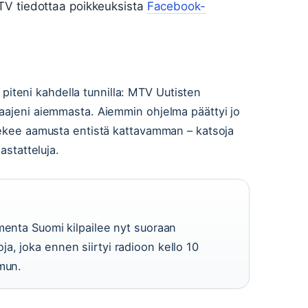
TV tiedottaa poikkeuksista
Facebook-
teni kahdella tunnilla: MTV Uutisten
laajeni aiemmasta. Aiemmin ohjelma päättyi jo
tekee aamusta entistä kattavamman – katsoja
astatteluja.
menta Suomi kilpailee nyt suoraan
, joka ennen siirtyi radioon kello 10
amun.