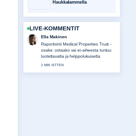
Haukkalammella
LIVE-KOMMENTIT
Joonas Kallio
Vahvaa tarkistustyota liittyen JBL Flip 6
-arvostelu: Onko se vedenkestävä....
Useampien medioiden tulisi kirjoittaa
nain.
4 MIN SITTEN