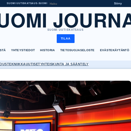
Siirry
SUOMI UUTISKATSAUS
•
SUOMI
UOMI JOURN
SUOMI UUTISKATSAUS
TILAA
ISTÄ
YHTEYSTIEDOT
HISTORIA
TIETOSUOJASELOSTE
EVÄSTEKÄYTÄNTÖ
OUS
TEKNIIKKA
UUTISET
YHTEISKUNTA JA SÄÄNTELY