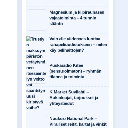
Magnesium ja kilpirauhasen
vajaatoiminta – 4 tunnin
sääntö
Vain alle viidennes luottaa
rahapeliuudistukseen – miten
käy pelihaittojen?
Puskaradio Kitee
(sensuroimaton) – ryhmän
tilanne ja toiminta
K Market Suvilahti –
Aukioloajat, tarjoukset ja
yhteystiedot
Nuuksio National Park –
Viralliset reitit, kartat ja vinkit