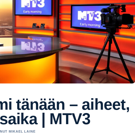
 tänään – aiheet,
ysaika | MTV3
ANUT MIKAEL LAINE