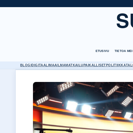
S
ETUSIVU
TIETOA ME
BLOGI
DIGITAALI
MAAILMA
MATKAILU
PAIKALLISET
POLITIIKKA
TAL