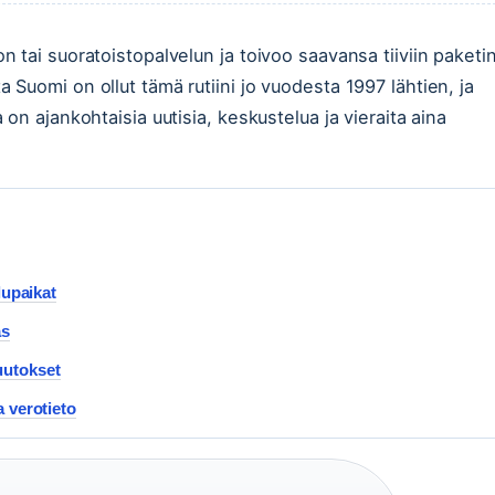
tai suoratoistopalvelun ja toivoo saavansa tiiviin paketi
Suomi on ollut tämä rutiini jo vuodesta 1997 lähtien, ja
on ajankohtaisia uutisia, keskustelua ja vieraita aina
elupaikat
as
uutokset
a verotieto