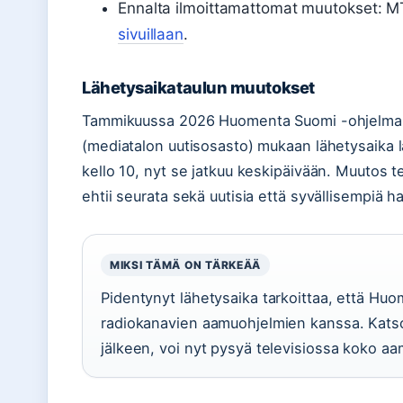
Ennalta ilmoittamattomat muutokset: M
sivuillaan
.
Lähetysaikataulun muutokset
Tammikuussa 2026 Huomenta Suomi -ohjelma pi
(mediatalon uutisosasto) mukaan lähetysaika 
kello 10, nyt se jatkuu keskipäivään. Muutos 
ehtii seurata sekä uutisia että syvällisempiä ha
MIKSI TÄMÄ ON TÄRKEÄÄ
Pidentynyt lähetysaika tarkoittaa, että Huo
radiokanavien aamuohjelmien kanssa. Katsoja
jälkeen, voi nyt pysyä televisiossa koko a