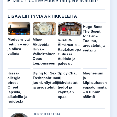
Milloin Coffee House Tampere avattiin?
LISAA LIITTYVIA ARTIKKELEITA
Hugo Boss
The Scent
for Her –
Modeemi vai
Miten
K-Rauta
Tuoksu,
reititin – ero
Aktivoida
Äimärautio –
arvostelut ja
ja oikea
Hiiva –
Rautakauppa
vertailu
valinta
Vaiheittainen
Oulussa |
Opas
Aukiolo ja
Leipomiseen
palvelut
Kissa-
Dying for Sex:
Spicy Chat
Magnesium
allergia
Tositapahtumat,
AI:
ja
oireet –
juoni, näyttelijät
Vahvistetut
kilpirauhasen
Oireet
ja arvostelut
tiedot ja
vajaatoiminta
lapsilla,
käyttäjän
– 4 tunnin
aikuisilla ja
opas
sääntö
hoidosta
KIRJOITTAJASTA