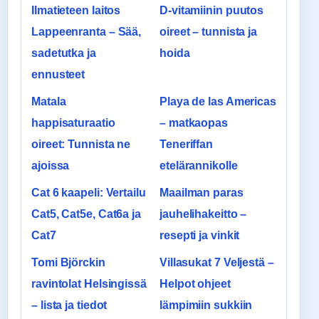
Ilmatieteen laitos
D-vitamiinin puutos
Lappeenranta – Sää,
oireet – tunnista ja
sadetutka ja
hoida
ennusteet
Matala
Playa de las Americas
happisaturaatio
– matkaopas
oireet: Tunnista ne
Teneriffan
ajoissa
etelärannikolle
Cat 6 kaapeli: Vertailu
Maailman paras
Cat5, Cat5e, Cat6a ja
jauhelihakeitto –
Cat7
resepti ja vinkit
Tomi Björckin
Villasukat 7 Veljestä –
ravintolat Helsingissä
Helpot ohjeet
– lista ja tiedot
lämpimiin sukkiin