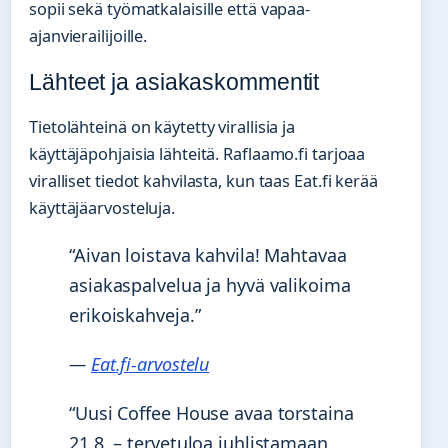
sopii sekä työmatkalaisille että vapaa-
ajanvierailijoille.
Lähteet ja asiakaskommentit
Tietolähteinä on käytetty virallisia ja
käyttäjäpohjaisia lähteitä. Raflaamo.fi tarjoaa
viralliset tiedot kahvilasta, kun taas Eat.fi kerää
käyttäjäarvosteluja.
“Aivan loistava kahvila! Mahtavaa
asiakaspalvelua ja hyvä valikoima
erikoiskahveja.”
—
Eat.fi-arvostelu
“Uusi Coffee House avaa torstaina
21.8. – tervetuloa juhlistamaan