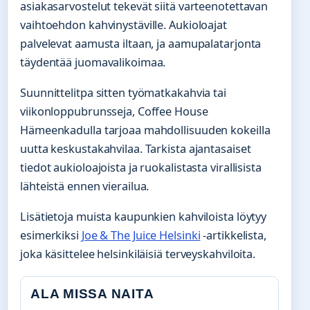
asiakasarvostelut tekevät siitä varteenotettavan
vaihtoehdon kahvinystäville. Aukioloajat
palvelevat aamusta iltaan, ja aamupalatarjonta
täydentää juomavalikoimaa.
Suunnittelitpa sitten työmatkakahvia tai
viikonloppubrunsseja, Coffee House
Hämeenkadulla tarjoaa mahdollisuuden kokeilla
uutta keskustakahvilaa. Tarkista ajantasaiset
tiedot aukioloajoista ja ruokalistasta virallisista
lähteistä ennen vierailua.
Lisätietoja muista kaupunkien kahviloista löytyy
esimerkiksi
Joe & The Juice Helsinki
-artikkelista,
joka käsittelee helsinkiläisiä terveyskahviloita.
ALA MISSA NAITA