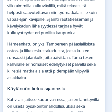
vilkkaimmilla kulkuväylillä, mikä tekee siitä
helposti saavutettavan niin työmatkalaisille kuin
vapaa-ajan kävijöille. Sijainti rautatieaseman ja
kävelykadun läheisyydessä tarjoaa hyvät
kulkuyhteydet eri puolilta kaupunkia.
Hämeenkatu on yksi Tampereen pääasiallisista
ostos- ja liikekeskustakaduista, jossa kulkee
runsaasti jalankulkijoita päivittäin. Tämä tekee
kahvilalle erinomaiset edellytykset palvella sekä
kiireisiä matkalaisia että pidempään viipyviä
asiakkaita.
Käytännön tietoa sijainnista
Kahvila sijaitsee kadunvarressa, ja sen lähettyvillä
on useita pysäköintimahdollisuuksia sekä