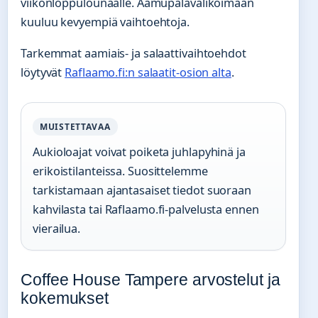
viikonloppulounaalle. Aamupalavalikoimaan
kuuluu kevyempiä vaihtoehtoja.
Tarkemmat aamiais- ja salaattivaihtoehdot
löytyvät
Raflaamo.fi:n salaatit-osion alta
.
MUISTETTAVAA
Aukioloajat voivat poiketa juhlapyhinä ja
erikoistilanteissa. Suosittelemme
tarkistamaan ajantasaiset tiedot suoraan
kahvilasta tai Raflaamo.fi-palvelusta ennen
vierailua.
Coffee House Tampere arvostelut ja
kokemukset