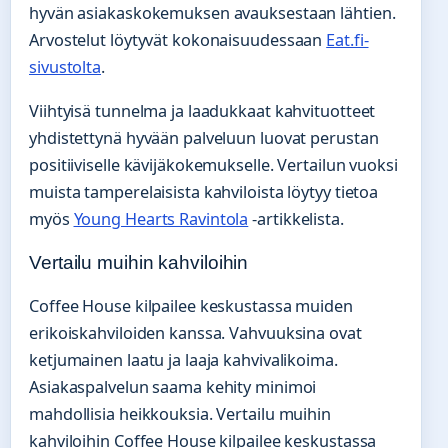
hyvän asiakaskokemuksen avauksestaan lähtien.
Arvostelut löytyvät kokonaisuudessaan
Eat.fi-
sivustolta
.
Viihtyisä tunnelma ja laadukkaat kahvituotteet
yhdistettynä hyvään palveluun luovat perustan
positiiviselle kävijäkokemukselle. Vertailun vuoksi
muista tamperelaisista kahviloista löytyy tietoa
myös
Young Hearts Ravintola
-artikkelista.
Vertailu muihin kahviloihin
Coffee House kilpailee keskustassa muiden
erikoiskahviloiden kanssa. Vahvuuksina ovat
ketjumainen laatu ja laaja kahvivalikoima.
Asiakaspalvelun saama kehity minimoi
mahdollisia heikkouksia. Vertailu muihin
kahviloihin Coffee House kilpailee keskustassa