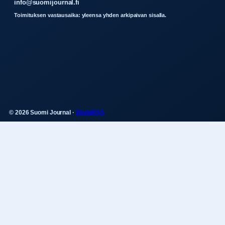
info@suomijournal.fi
Toimituksen vastausaika: yleensa yhden arkipaivan sisalla.
© 2026 Suomi Journal ·
WorldRSS