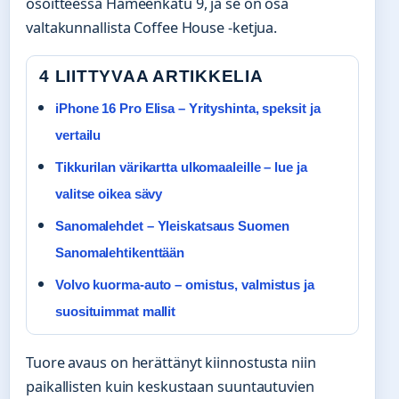
osoitteessa Hämeenkatu 9, ja se on osa
valtakunnallista Coffee House -ketjua.
4 LIITTYVAA ARTIKKELIA
iPhone 16 Pro Elisa – Yrityshinta, speksit ja
vertailu
Tikkurilan värikartta ulkomaaleille – lue ja
valitse oikea sävy
Sanomalehdet – Yleiskatsaus Suomen
Sanomalehtikenttään
Volvo kuorma-auto – omistus, valmistus ja
suosituimmat mallit
Tuore avaus on herättänyt kiinnostusta niin
paikallisten kuin keskustaan suuntautuvien