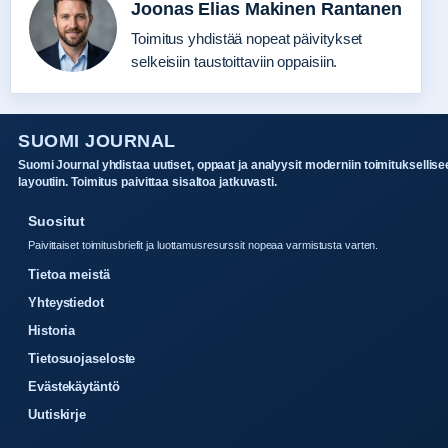
Joonas Elias Makinen Rantanen
Toimitus yhdistää nopeat päivitykset
selkeisiin taustoittaviin oppaisiin.
SUOMI JOURNAL
Suomi Journal yhdistaa uutiset, oppaat ja analyysit moderniin toimituksellise
layoutiin. Toimitus paivittaa sisaltoa jatkuvasti.
Suositut
Paivittaiset toimitusbriefit ja luottamusresurssit nopeaa varmistusta varten.
Tietoa meistä
Yhteystiedot
Historia
Tietosuojaseloste
Evästekäytäntö
Uutiskirje