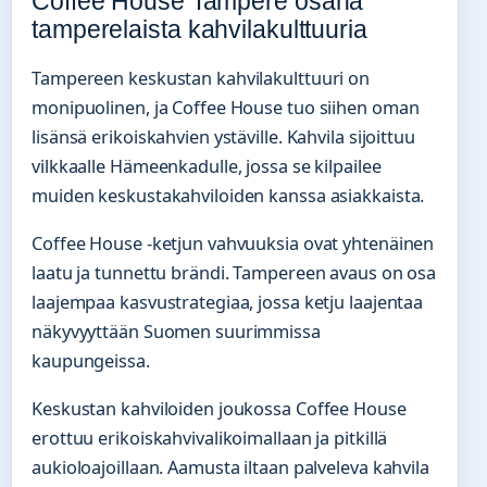
Coffee House Tampere osana
tamperelaista kahvilakulttuuria
Tampereen keskustan kahvilakulttuuri on
monipuolinen, ja Coffee House tuo siihen oman
lisänsä erikoiskahvien ystäville. Kahvila sijoittuu
vilkkaalle Hämeenkadulle, jossa se kilpailee
muiden keskustakahviloiden kanssa asiakkaista.
Coffee House -ketjun vahvuuksia ovat yhtenäinen
laatu ja tunnettu brändi. Tampereen avaus on osa
laajempaa kasvustrategiaa, jossa ketju laajentaa
näkyvyyttään Suomen suurimmissa
kaupungeissa.
Keskustan kahviloiden joukossa Coffee House
erottuu erikoiskahvivalikoimallaan ja pitkillä
aukioloajoillaan. Aamusta iltaan palveleva kahvila