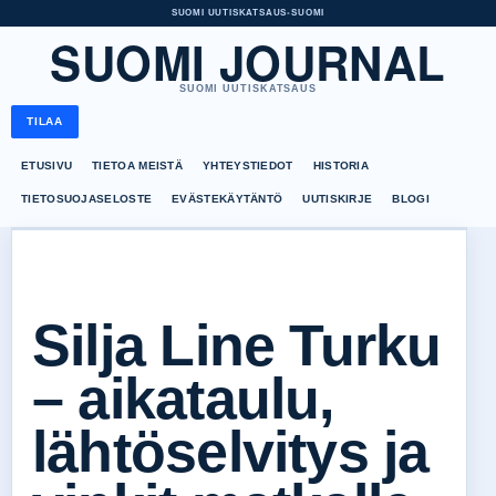
SUOMI UUTISKATSAUS
•
SUOMI
SUOMI JOURNAL
SUOMI UUTISKATSAUS
TILAA
ETUSIVU
TIETOA MEISTÄ
YHTEYSTIEDOT
HISTORIA
TIETOSUOJASELOSTE
EVÄSTEKÄYTÄNTÖ
UUTISKIRJE
BLOGI
Silja Line Turku
– aikataulu,
lähtöselvitys ja