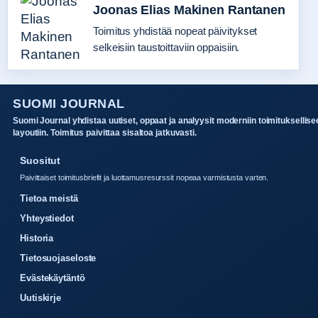
Joonas Elias Makinen Rantanen
Toimitus yhdistää nopeat päivitykset
selkeisiin taustoittaviin oppaisiin.
SUOMI JOURNAL
Suomi Journal yhdistaa uutiset, oppaat ja analyysit moderniin toimituksellise
layoutiin. Toimitus paivittaa sisaltoa jatkuvasti.
Suositut
Paivittaiset toimitusbriefit ja luottamusresurssit nopeaa varmistusta varten.
Tietoa meistä
Yhteystiedot
Historia
Tietosuojaseloste
Evästekäytäntö
Uutiskirje