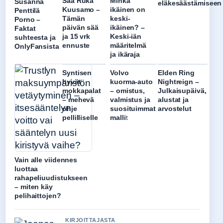
Sää Ruka
Minkä
Susanna
eläkesäästämiseen
Kuusamo –
ikäinen on
Penttilä
Tämän
keski-
Porno –
päivän sää
ikäinen? –
Faktat
ja 15 vrk
Keski-iän
suhteesta ja
ennuste
määritelmä
OnlyFansista
ja ikäraja
Syntisen
Volvo
Elden Ring
hyvät
kuorma-auto
Nightreign –
mokkapalat
– omistus,
Julkaisupäivä,
– mehevä
valmistus ja
alustat ja
ohje
suosituimmat
arvostelut
pellilliselle
mallit
Vain alle viidennes
luottaa
rahapeliuudistukseen
– miten käy
pelihaittojen?
KIRJOITTAJASTA