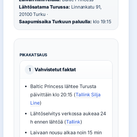
Lähtösatama Turussa:
Linnankatu 91,
20100 Turku ·
Saapumisaika Turkuun paluulla:
klo 19:15
PIKAKATSAUS
Vahvistetut faktat
1
Baltic Princess lähtee Turusta
päivittäin klo 20:15 (
Tallink Silja
Line
)
Lähtöselvitys verkossa aukeaa 24
h ennen lähtöä (
Tallink
)
Laivaan nousu alkaa noin 15 min