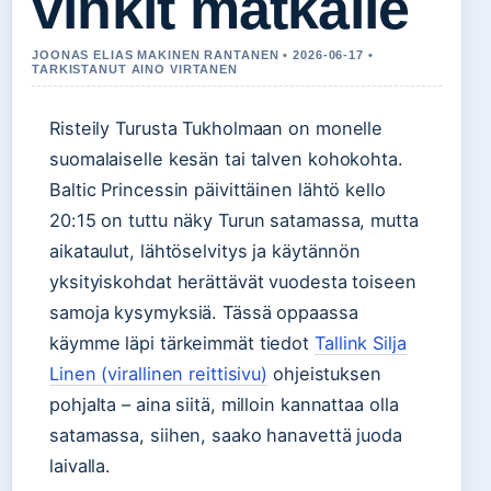
vinkit matkalle
JOONAS ELIAS MAKINEN RANTANEN • 2026-06-17 •
TARKISTANUT AINO VIRTANEN
Risteily Turusta Tukholmaan on monelle
suomalaiselle kesän tai talven kohokohta.
Baltic Princessin päivittäinen lähtö kello
20:15 on tuttu näky Turun satamassa, mutta
aikataulut, lähtöselvitys ja käytännön
yksityiskohdat herättävät vuodesta toiseen
samoja kysymyksiä. Tässä oppaassa
käymme läpi tärkeimmät tiedot
Tallink Silja
Linen (virallinen reittisivu)
ohjeistuksen
pohjalta – aina siitä, milloin kannattaa olla
satamassa, siihen, saako hanavettä juoda
laivalla.