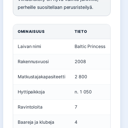
perheille suositellaan perusristeilyä.
OMINAISUUS
TIETO
Laivan nimi
Baltic Princess
Rakennusvuosi
2008
Matkustajakapasiteetti
2 800
Hyttipaikkoja
n. 1 050
Ravintoloita
7
Baareja ja klubeja
4