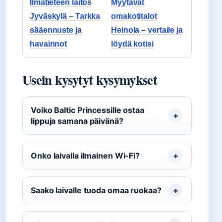
Ilmatieteen laitos
Myytävät
Jyväskylä – Tarkka
omakotitalot
sääennuste ja
Heinola – vertaile ja
havainnot
löydä kotisi
Usein kysytyt kysymykset
Voiko Baltic Princessille ostaa
lippuja samana päivänä?
Onko laivalla ilmainen Wi-Fi?
Saako laivalle tuoda omaa ruokaa?