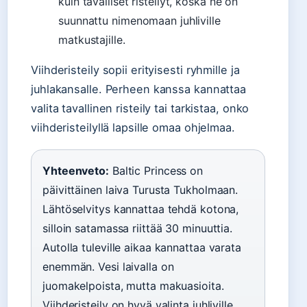
kuin tavalliset risteilyt, koska ne on
suunnattu nimenomaan juhliville
matkustajille.
Viihderisteily sopii erityisesti ryhmille ja
juhlakansalle. Perheen kanssa kannattaa
valita tavallinen risteily tai tarkistaa, onko
viihderisteilyllä lapsille omaa ohjelmaa.
Yhteenveto:
Baltic Princess on
päivittäinen laiva Turusta Tukholmaan.
Lähtöselvitys kannattaa tehdä kotona,
silloin satamassa riittää 30 minuuttia.
Autolla tuleville aikaa kannattaa varata
enemmän. Vesi laivalla on
juomakelpoista, mutta makuasioita.
Viihderisteily on hyvä valinta juhliville,