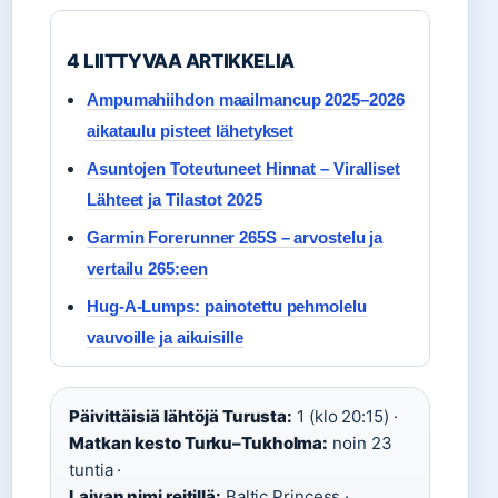
4 LIITTYVAA ARTIKKELIA
Ampumahiihdon maailmancup 2025–2026
aikataulu pisteet lähetykset
Asuntojen Toteutuneet Hinnat – Viralliset
Lähteet ja Tilastot 2025
Garmin Forerunner 265S – arvostelu ja
vertailu 265:een
Hug-A-Lumps: painotettu pehmolelu
vauvoille ja aikuisille
Päivittäisiä lähtöjä Turusta:
1 (klo 20:15) ·
Matkan kesto Turku–Tukholma:
noin 23
tuntia ·
Laivan nimi reitillä:
Baltic Princess ·