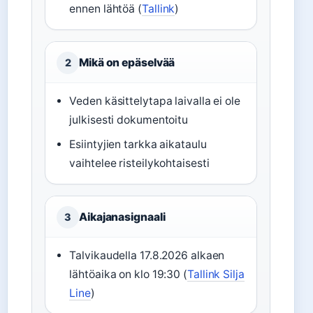
ennen lähtöä (
Tallink
)
Mikä on epäselvää
2
Veden käsittelytapa laivalla ei ole
julkisesti dokumentoitu
Esiintyjien tarkka aikataulu
vaihtelee risteilykohtaisesti
Aikajanasignaali
3
Talvikaudella 17.8.2026 alkaen
lähtöaika on klo 19:30 (
Tallink Silja
Line
)