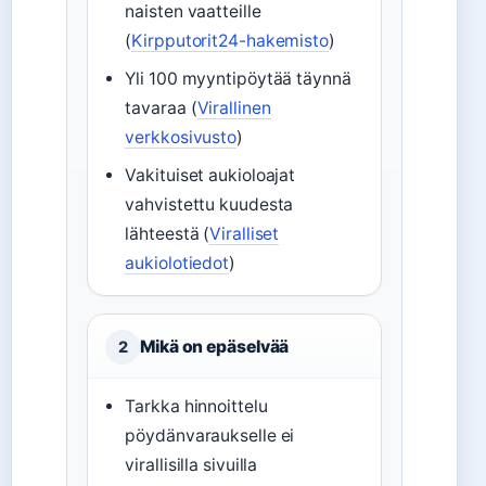
naisten vaatteille
(
Kirpputorit24-hakemisto
)
Yli 100 myyntipöytää täynnä
tavaraa (
Virallinen
verkkosivusto
)
Vakituiset aukioloajat
vahvistettu kuudesta
lähteestä (
Viralliset
aukiolotiedot
)
Mikä on epäselvää
2
Tarkka hinnoittelu
pöydänvaraukselle ei
virallisilla sivuilla