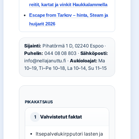
reitit, kartat ja vinkit Haukkalammella
Escape from Tarkov – hinta, Steam ja
huijarit 2026
Sijainti:
Pihatörmä 1 D, 02240 Espoo ·
Puhelin:
044 08 08 803 ·
Sähköposti:
info@nellajanuttu.fi ·
Aukioloajat:
Ma
10–19, Ti–Pe 10–18, La 10–14, Su 11–15
PIKAKATSAUS
Vahvistetut faktat
1
Itsepalvelukirpputori lasten ja