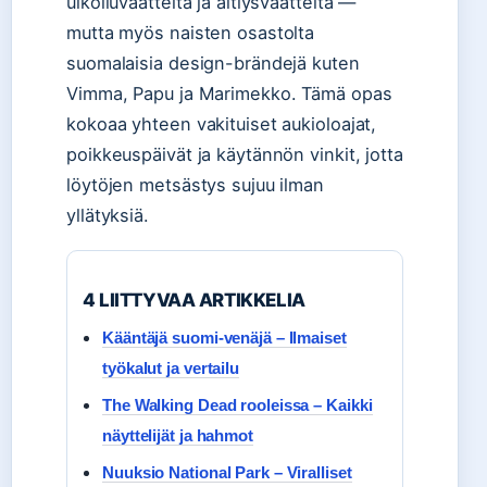
ulkoiluvaatteita ja äitiysvaatteita —
mutta myös naisten osastolta
suomalaisia design-brändejä kuten
Vimma, Papu ja Marimekko. Tämä opas
kokoaa yhteen vakituiset aukioloajat,
poikkeuspäivät ja käytännön vinkit, jotta
löytöjen metsästys sujuu ilman
yllätyksiä.
4 LIITTYVAA ARTIKKELIA
Kääntäjä suomi-venäjä – Ilmaiset
työkalut ja vertailu
The Walking Dead rooleissa – Kaikki
näyttelijät ja hahmot
Nuuksio National Park – Viralliset