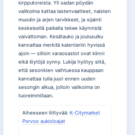
kirpputoreista. Yli sadan pöydän
valikoima kattaa lastenvaatteet, naisten
muodin ja arjen tarvikkeet, ja sijainti
keskeisellä paikalla tekee käynnistä
vaivattoman. Kesätauko ja joulusulku
kannattaa merkitä kalenteriin hyvissä
ajoin — silloin varaosastot ovat kiinni
eikä löytöjä synny. Lukija hyötyy siitä,
että sesonkien vaihtuessa kauppaan
kannattaa tulla juuri ennen uuden
sesongin alkua, jolloin valikoima on
tuoreimmillaan.
Aiheeseen liittyvää:
K-Citymarket
Porvoo aukioloajat