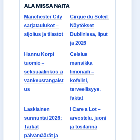
ALA MISSA NAITA
Manchester City
Cirque du Soleil:
sarjataulukot –
Näytökset
sijoitus ja tilastot
Dublinissa, liput
ja 2026
Hannu Korpi
Celsius
tuomio –
mansikka
seksuaalirikos ja
limonadi –
vankeusrangaist
kofeiini,
us
terveellisyys,
faktat
Laskiainen
I Care a Lot –
sunnuntai 2026:
arvostelu, juoni
Tarkat
ja tositarina
päivämäärät ja