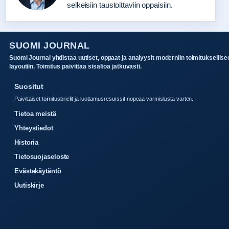
selkeisiin taustoittaviin oppaisiin.
SUOMI JOURNAL
Suomi Journal yhdistaa uutiset, oppaat ja analyysit moderniin toimituksellise
layoutiin. Toimitus paivittaa sisaltoa jatkuvasti.
Suositut
Paivittaiset toimitusbriefit ja luottamusresurssit nopeaa varmistusta varten.
Tietoa meistä
Yhteystiedot
Historia
Tietosuojaseloste
Evästekäytäntö
Uutiskirje