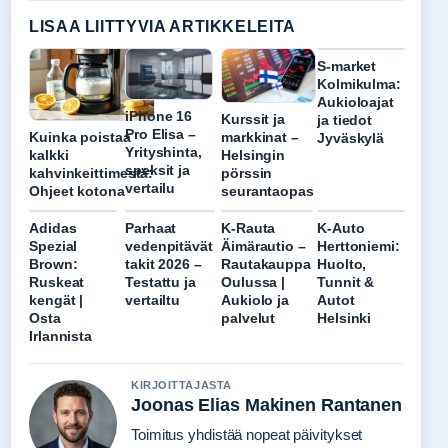
LISAA LIITTYVIA ARTIKKELEITA
S-market
Kolmikulma:
Aukioloajat
iPhone 16
Kurssit ja
ja tiedot
Pro Elisa –
Kuinka poistaa
markkinat –
Jyväskylä
Yrityshinta,
kalkki
Helsingin
speksit ja
kahvinkeittimestä:
pörssin
vertailu
Ohjeet kotona
seurantaopas
Adidas
Parhaat
K-Rauta
K-Auto
Spezial
vedenpitävät
Äimärautio –
Herttoniemi:
Brown:
takit 2026 –
Rautakauppa
Huolto,
Ruskeat
Testattu ja
Oulussa |
Tunnit &
kengät |
vertailtu
Aukiolo ja
Autot
Osta
palvelut
Helsinki
Irlannista
KIRJOITTAJASTA
Joonas Elias Makinen Rantanen
Toimitus yhdistää nopeat päivitykset