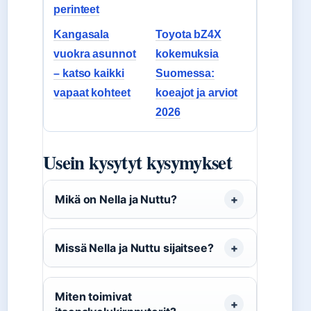
perinteet
Kangasala
Toyota bZ4X
vuokra asunnot
kokemuksia
– katso kaikki
Suomessa:
vapaat kohteet
koeajot ja arviot
2026
Usein kysytyt kysymykset
Mikä on Nella ja Nuttu?
Missä Nella ja Nuttu sijaitsee?
Miten toimivat