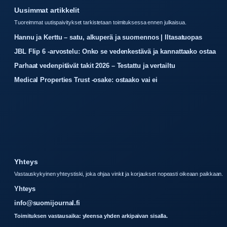
Uusimmat artikkelit
Tuoreimmat uutispaivitykset tarkistetaan toimituksessa ennen julkaisua.
Hannu ja Kerttu – satu, alkuperä ja suomennos | Iltasatuopas
JBL Flip 6 -arvostelu: Onko se vedenkestävä ja kannattaako ostaa
Parhaat vedenpitävät takit 2026 – Testattu ja vertailtu
Medical Properties Trust -osake: ostaako vai ei
Yhteys
Vastauskykyinen yhteystiski, joka ohjaa vinkit ja korjaukset nopeasti oikeaan paikkaan.
Yhteys
info@suomijournal.fi
Toimituksen vastausaika: yleensa yhden arkipaivan sisalla.