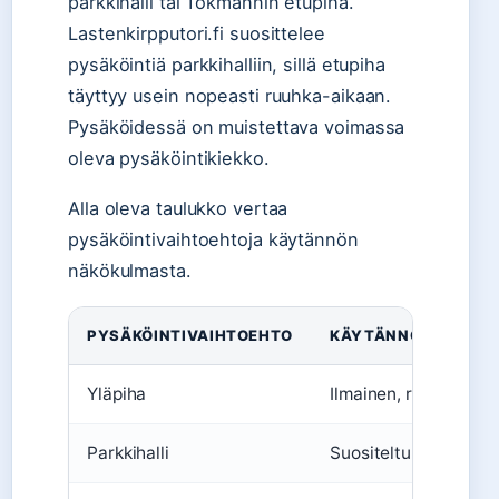
parkkihalli tai Tokmannin etupiha.
Lastenkirpputori.fi suosittelee
pysäköintiä parkkihalliin, sillä etupiha
täyttyy usein nopeasti ruuhka-aikaan.
Pysäköidessä on muistettava voimassa
oleva pysäköintikiekko.
Alla oleva taulukko vertaa
pysäköintivaihtoehtoja käytännön
näkökulmasta.
PYSÄKÖINTIVAIHTOEHTO
KÄYTÄNNÖN HUOMI
Yläpiha
Ilmainen, rajoitetusti
Parkkihalli
Suositeltu, paikkoja