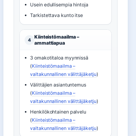
Usein edullisempia hintoja
Tarkistettava kunto itse
Kiinteistömaailma –
4
ammattiapua
3 omakotitaloa myynnissä
(
Kiinteistömaailma –
valtakunnallinen välittäjäketju
)
Välittäjien asiantuntemus
(
Kiinteistömaailma –
valtakunnallinen välittäjäketju
)
Henkilökohtainen palvelu
(
Kiinteistömaailma –
valtakunnallinen välittäjäketju
)