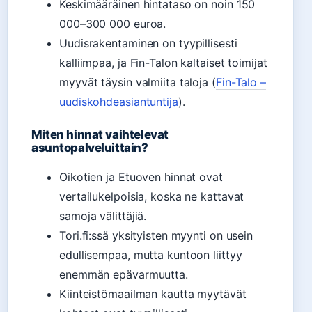
Keskimääräinen hintataso on noin 150
000–300 000 euroa.
Uudisrakentaminen on tyypillisesti
kalliimpaa, ja Fin-Talon kaltaiset toimijat
myyvät täysin valmiita taloja (
Fin-Talo –
uudiskohdeasiantuntija
).
Miten hinnat vaihtelevat
asuntopalveluittain?
Oikotien ja Etuoven hinnat ovat
vertailukelpoisia, koska ne kattavat
samoja välittäjiä.
Tori.fi:ssä yksityisten myynti on usein
edullisempaa, mutta kuntoon liittyy
enemmän epävarmuutta.
Kiinteistömaailman kautta myytävät