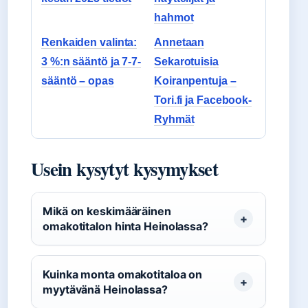
hahmot
Renkaiden valinta:
Annetaan
3 %:n sääntö ja 7-7-
Sekarotuisia
sääntö – opas
Koiranpentuja –
Tori.fi ja Facebook-
Ryhmät
Usein kysytyt kysymykset
Mikä on keskimääräinen
omakotitalon hinta Heinolassa?
Kuinka monta omakotitaloa on
myytävänä Heinolassa?