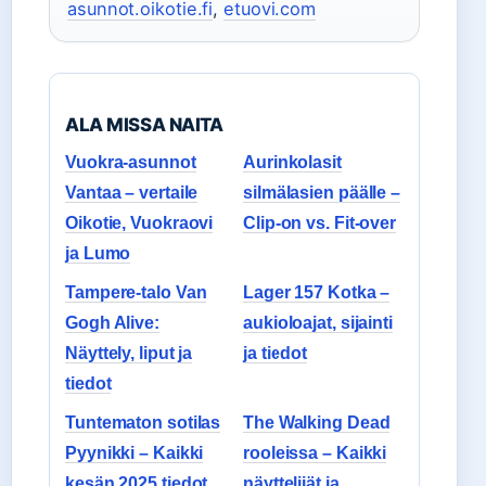
asunnot.oikotie.fi
,
etuovi.com
ALA MISSA NAITA
Vuokra-asunnot
Aurinkolasit
Vantaa – vertaile
silmälasien päälle –
Oikotie, Vuokraovi
Clip-on vs. Fit-over
ja Lumo
Tampere-talo Van
Lager 157 Kotka –
Gogh Alive:
aukioloajat, sijainti
Näyttely, liput ja
ja tiedot
tiedot
Tuntematon sotilas
The Walking Dead
Pyynikki – Kaikki
rooleissa – Kaikki
kesän 2025 tiedot
näyttelijät ja