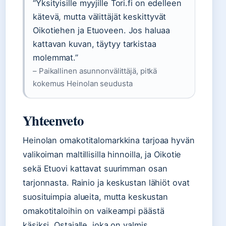
“Yksityisille myyjille Tori.fi on edelleen
kätevä, mutta välittäjät keskittyvät
Oikotiehen ja Etuoveen. Jos haluaa
kattavan kuvan, täytyy tarkistaa
molemmat.”
– Paikallinen asunnonvälittäjä, pitkä
kokemus Heinolan seudusta
Yhteenveto
Heinolan omakotitalomarkkina tarjoaa hyvän
valikoiman maltillisilla hinnoilla, ja Oikotie
sekä Etuovi kattavat suurimman osan
tarjonnasta. Rainio ja keskustan lähiöt ovat
suosituimpia alueita, mutta keskustan
omakotitaloihin on vaikeampi päästä
käsiksi. Ostajalle, joka on valmis