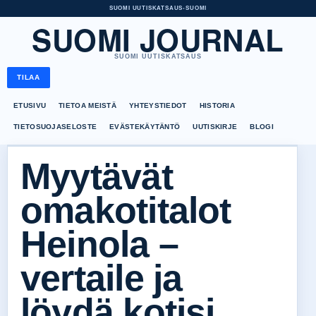
SUOMI UUTISKATSAUS
•
SUOMI
SUOMI JOURNAL
SUOMI UUTISKATSAUS
TILAA
ETUSIVU
TIETOA MEISTÄ
YHTEYSTIEDOT
HISTORIA
TIETOSUOJASELOSTE
EVÄSTEKÄYTÄNTÖ
UUTISKIRJE
BLOGI
Myytävät
omakotitalot
Heinola –
vertaile ja
löydä kotisi