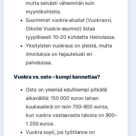
mutta selvästi vähemmän kuin
myyntikohteita.
Suurimmat vuokra-alustat (Vuokraovi,
Oikotie Vuokra-asunnot) listaa
tyypillisesti 10–20 kohdetta Heinolassa.
Yksityisten vuokraus on yleistä, mutta
ilmoituksia on hajautetusti eri
palveluissa.
Vuokra vs. osto – kumpi kannattaa?
Osto on yleensä edullisempi pitkällä
aikavälillä: 150 000 euron lainan
kuukausierä on noin 700–800 euroa,
kun vuokra vastaavasta talosta on 900–
1 200 euroa.
Vuokra sopii, jos työtilanne on