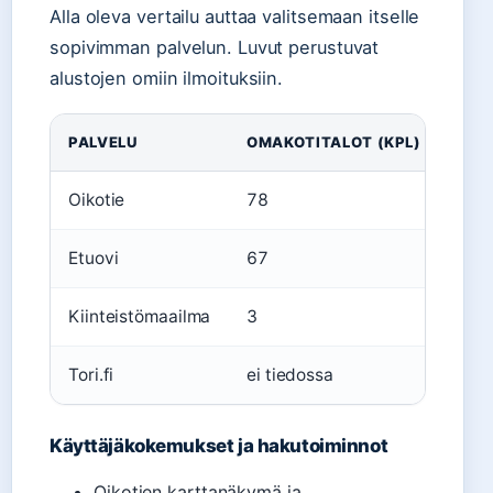
Alla oleva vertailu auttaa valitsemaan itselle
sopivimman palvelun. Luvut perustuvat
alustojen omiin ilmoituksiin.
PALVELU
OMAKOTITALOT (KPL)
SUO
Oikotie
78
Sija
Etuovi
67
Sija
Kiinteistömaailma
3
Sija
Tori.fi
ei tiedossa
Peru
Käyttäjäkokemukset ja hakutoiminnot
Oikotien karttanäkymä ja