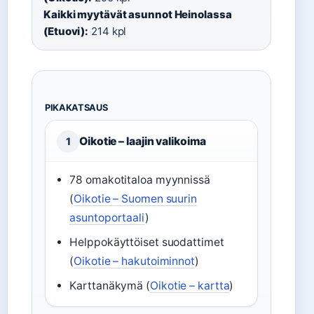
Kaikki myytävät asunnot Heinolassa
(Etuovi):
214 kpl
PIKAKATSAUS
Oikotie – laajin valikoima
1
78 omakotitaloa myynnissä
(
Oikotie – Suomen suurin
asuntoportaali
)
Helppokäyttöiset suodattimet
(
Oikotie – hakutoiminnot
)
Karttanäkymä (
Oikotie – kartta
)