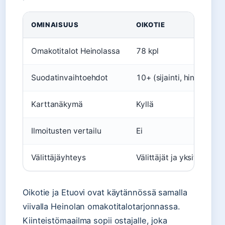
OMINAISUUS
OIKOTIE
Omakotitalot Heinolassa
78 kpl
Suodatinvaihtoehdot
10+ (sijainti, hinta, pinta
Karttanäkymä
Kyllä
Ilmoitusten vertailu
Ei
Välittäjäyhteys
Välittäjät ja yksityiset
Oikotie ja Etuovi ovat käytännössä samalla
viivalla Heinolan omakotitalotarjonnassa.
Kiinteistömaailma sopii ostajalle, joka