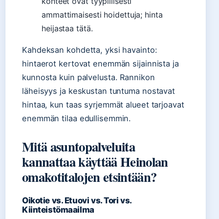
kohteet ovat tyypillisesti
ammattimaisesti hoidettuja; hinta
heijastaa tätä.
Kahdeksan kohdetta, yksi havainto:
hintaerot kertovat enemmän sijainnista ja
kunnosta kuin palvelusta. Rannikon
läheisyys ja keskustan tuntuma nostavat
hintaa, kun taas syrjemmät alueet tarjoavat
enemmän tilaa edullisemmin.
Mitä asuntopalveluita
kannattaa käyttää Heinolan
omakotitalojen etsintään?
Oikotie vs. Etuovi vs. Tori vs.
Kiinteistömaailma