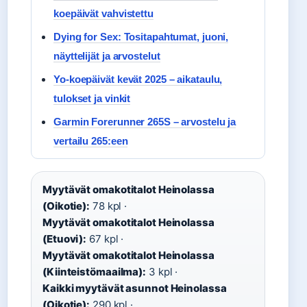
koepäivät vahvistettu
Dying for Sex: Tositapahtumat, juoni,
näyttelijät ja arvostelut
Yo-koepäivät kevät 2025 – aikataulu,
tulokset ja vinkit
Garmin Forerunner 265S – arvostelu ja
vertailu 265:een
Myytävät omakotitalot Heinolassa
(Oikotie):
78 kpl ·
Myytävät omakotitalot Heinolassa
(Etuovi):
67 kpl ·
Myytävät omakotitalot Heinolassa
(Kiinteistömaailma):
3 kpl ·
Kaikki myytävät asunnot Heinolassa
(Oikotie):
290 kpl ·