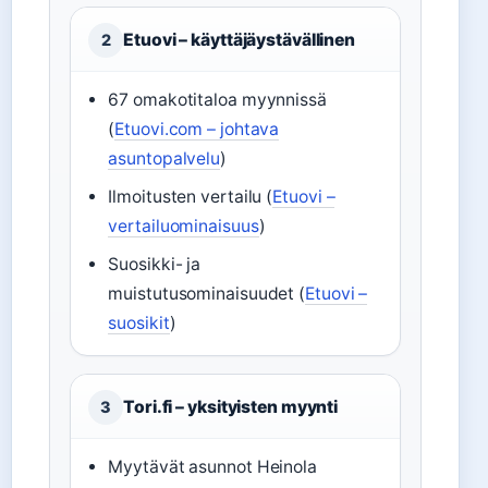
Etuovi – käyttäjäystävällinen
2
67 omakotitaloa myynnissä
(
Etuovi.com – johtava
asuntopalvelu
)
Ilmoitusten vertailu (
Etuovi –
vertailuominaisuus
)
Suosikki- ja
muistutusominaisuudet (
Etuovi –
suosikit
)
Tori.fi – yksityisten myynti
3
Myytävät asunnot Heinola