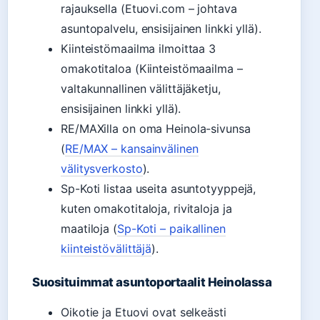
rajauksella (Etuovi.com – johtava
asuntopalvelu, ensisijainen linkki yllä).
Kiinteistömaailma ilmoittaa 3
omakotitaloa (Kiinteistömaailma –
valtakunnallinen välittäjäketju,
ensisijainen linkki yllä).
RE/MAXilla on oma Heinola-sivunsa
(
RE/MAX – kansainvälinen
välitysverkosto
).
Sp-Koti listaa useita asuntotyyppejä,
kuten omakotitaloja, rivitaloja ja
maatiloja (
Sp-Koti – paikallinen
kiinteistövälittäjä
).
Suosituimmat asuntoportaalit Heinolassa
Oikotie ja Etuovi ovat selkeästi