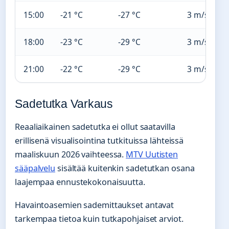
15:00
-21 °C
-27 °C
3 m/s (5)
18:00
-23 °C
-29 °C
3 m/s (5)
21:00
-22 °C
-29 °C
3 m/s (5)
Sadetutka Varkaus
Reaaliaikainen sadetutka ei ollut saatavilla
erillisenä visualisointina tutkituissa lähteissä
maaliskuun 2026 vaihteessa.
MTV Uutisten
sääpalvelu
sisältää kuitenkin sadetutkan osana
laajempaa ennustekokonaisuutta.
Havaintoasemien sademittaukset antavat
tarkempaa tietoa kuin tutkapohjaiset arviot.