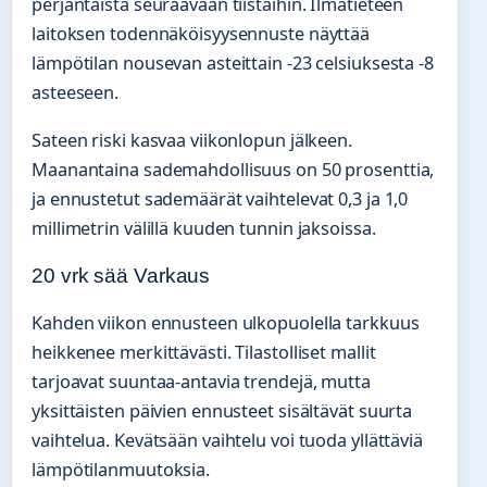
perjantaista seuraavaan tiistaihin. Ilmatieteen
laitoksen todennäköisyysennuste näyttää
lämpötilan nousevan asteittain -23 celsiuksesta -8
asteeseen.
Sateen riski kasvaa viikonlopun jälkeen.
Maanantaina sademahdollisuus on 50 prosenttia,
ja ennustetut sademäärät vaihtelevat 0,3 ja 1,0
millimetrin välillä kuuden tunnin jaksoissa.
20 vrk sää Varkaus
Kahden viikon ennusteen ulkopuolella tarkkuus
heikkenee merkittävästi. Tilastolliset mallit
tarjoavat suuntaa-antavia trendejä, mutta
yksittäisten päivien ennusteet sisältävät suurta
vaihtelua. Kevätsään vaihtelu voi tuoda yllättäviä
lämpötilanmuutoksia.