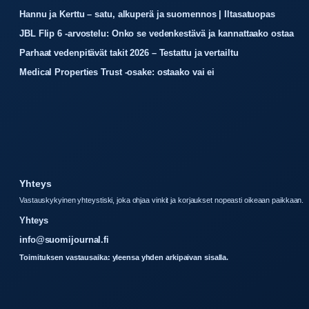
Hannu ja Kerttu – satu, alkuperä ja suomennos | Iltasatuopas
JBL Flip 6 -arvostelu: Onko se vedenkestävä ja kannattaako ostaa
Parhaat vedenpitävät takit 2026 – Testattu ja vertailtu
Medical Properties Trust -osake: ostaako vai ei
Yhteys
Vastauskykyinen yhteystiski, joka ohjaa vinkit ja korjaukset nopeasti oikeaan paikkaan.
Yhteys
info@suomijournal.fi
Toimituksen vastausaika: yleensa yhden arkipaivan sisalla.