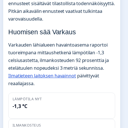
ennusteet sisältävät tilastollista todennäköisyyttä.
Pitkän aikavälin ennusteet vaativat tulkintaa
varovaisuudella.
Huomisen sää Varkaus
Varkauden lähialueen havaintoasema raportoi
tuoreimpana mittaushetkenä lämpötilan -1,3
celsiusastetta, ilmankosteuden 92 prosenttia ja
etelätuulen nopeudeksi 3 metriä sekunnissa.
Ilmatieteen laitoksen havainnot
päivittyvät
reaaliajassa.
LÄMPÖTILA NYT
-1,3 °C
ILMANKOSTEUS