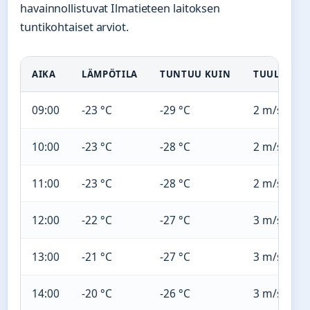
havainnollistuvat Ilmatieteen laitoksen
tuntikohtaiset arviot.
AIKA
LÄMPÖTILA
TUNTUU KUIN
TUULI (PUU
09:00
-23 °C
-29 °C
2 m/s (4)
10:00
-23 °C
-28 °C
2 m/s (4)
11:00
-23 °C
-28 °C
2 m/s (4)
12:00
-22 °C
-27 °C
3 m/s (5)
13:00
-21 °C
-27 °C
3 m/s (5)
14:00
-20 °C
-26 °C
3 m/s (5)