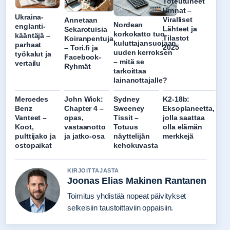
Toteutuneet
Hinnat –
Ukraina-
Viralliset
Annetaan
Nordean
englanti-
Lähteet ja
Sekarotuisia
korkokatto tuo
kääntäjä –
Tilastot
Koiranpentuja
kuluttajansuojaan
parhaat
2025
– Tori.fi ja
uuden kerroksen
työkalut ja
Facebook-
– mitä se
vertailu
Ryhmät
tarkoittaa
lainanottajalle?
Mercedes
John Wick:
Sydney
K2-18b:
Benz
Chapter 4 –
Sweeney
Eksoplaneetta,
Vanteet –
opas,
Tissit –
jolla saattaa
Koot,
vastaanotto
Totuus
olla elämän
pulttijako ja
ja jatko-osa
näyttelijän
merkkejä
ostopaikat
kehokuvasta
KIRJOITTAJASTA
Joonas Elias Makinen Rantanen
Toimitus yhdistää nopeat päivitykset
selkeisiin taustoittaviin oppaisiin.