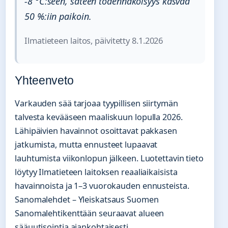
-8 °C:seen, sateen todennäköisyys kasvaa
50 %:iin paikoin.
Ilmatieteen laitos, päivitetty 8.1.2026
Yhteenveto
Varkauden sää tarjoaa tyypillisen siirtymän
talvesta kevääseen maaliskuun lopulla 2026.
Lähipäivien havainnot osoittavat pakkasen
jatkumista, mutta ennusteet lupaavat
lauhtumista viikonlopun jälkeen. Luotettavin tieto
löytyy Ilmatieteen laitoksen reaaliaikaisista
havainnoista ja 1–3 vuorokauden ennusteista.
Sanomalehdet – Yleiskatsaus Suomen
Sanomalehtikenttään seuraavat alueen
sääuutisointia ajankohtaisesti.