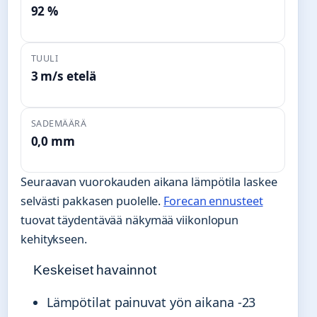
92 %
TUULI
3 m/s etelä
SADEMÄÄRÄ
0,0 mm
Seuraavan vuorokauden aikana lämpötila laskee
selvästi pakkasen puolelle.
Forecan ennusteet
tuovat täydentävää näkymää viikonlopun
kehitykseen.
Keskeiset havainnot
Lämpötilat painuvat yön aikana -23