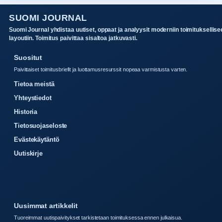
SUOMI JOURNAL
Suomi Journal yhdistaa uutiset, oppaat ja analyysit moderniin toimituksellise
layoutiin. Toimitus paivittaa sisaltoa jatkuvasti.
Suositut
Paivittaiset toimitusbriefit ja luottamusresurssit nopeaa varmistusta varten.
Tietoa meistä
Yhteystiedot
Historia
Tietosuojaseloste
Evästekäytäntö
Uutiskirje
Uusimmat artikkelit
Tuoreimmat uutispaivitykset tarkistetaan toimituksessa ennen julkaisua.