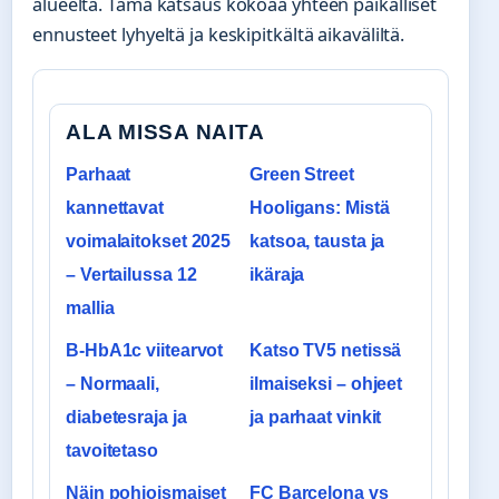
alueelta. Tämä katsaus kokoaa yhteen paikalliset
ennusteet lyhyeltä ja keskipitkältä aikaväliltä.
ALA MISSA NAITA
Parhaat
Green Street
kannettavat
Hooligans: Mistä
voimalaitokset 2025
katsoa, tausta ja
– Vertailussa 12
ikäraja
mallia
B-HbA1c viitearvot
Katso TV5 netissä
– Normaali,
ilmaiseksi – ohjeet
diabetesraja ja
ja parhaat vinkit
tavoitetaso
Näin pohjoismaiset
FC Barcelona vs