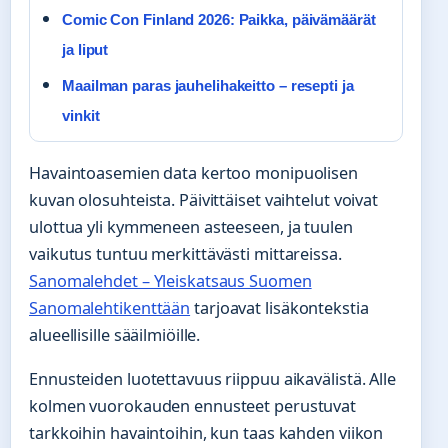
Comic Con Finland 2026: Paikka, päivämäärät
ja liput
Maailman paras jauhelihakeitto – resepti ja
vinkit
Havaintoasemien data kertoo monipuolisen
kuvan olosuhteista. Päivittäiset vaihtelut voivat
ulottua yli kymmeneen asteeseen, ja tuulen
vaikutus tuntuu merkittävästi mittareissa.
Sanomalehdet – Yleiskatsaus Suomen
Sanomalehtikenttään
tarjoavat lisäkontekstia
alueellisille sääilmiöille.
Ennusteiden luotettavuus riippuu aikavälistä. Alle
kolmen vuorokauden ennusteet perustuvat
tarkkoihin havaintoihin, kun taas kahden viikon