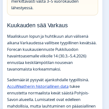
merkittävästi vasta 3–5 vuorokauden
lähestyessä.
Kuukauden sää Varkaus
Maaliskuun lopun ja huhtikuun alun välisenä
aikana Varkaudessa vallitsee tyypillinen kevätsää.
Forecan kuukausiennuste Pukkiluodon
havaintoasemalle viikolle 14 (30.3.–5.4.2026)
ennustaa keskilämpötilan nousevan
tavanomaista korkeammaksi.
Sademäärät pysyvät ajankohdalle tyypillisinä.
AccuWeatherin historiallinen data
tukee
ennustetta normaalista kevät säästä Pohjois-
Savon alueella. Lumisateet ovat edelleen
mahdollisia, mutta lauhtuminen on pääasiallinen