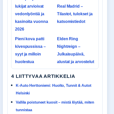
lukijat arvioivat
Real Madrid –
vedonlyöntiä ja
Tilastot, tulokset ja
kasinoita vuonna
katsomistiedot
2026
Pieni kova patti
Elden Ring
kivespussissa –
Nightreign –
syyt ja milloin
Julkaisupäivä,
huolestua
alustat ja arvostelut
4 LIITTYVAA ARTIKKELIA
K-Auto Herttoniemi: Huolto, Tunnit & Autot
Helsinki
Vallila poistuneet kuosit – mistä löytää, miten
tunnistaa