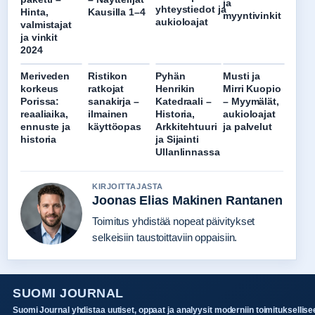
ja
yhteystiedot ja
Hinta,
Kausilla 1–4
myyntivinkit
aukioloajat
valmistajat
ja vinkit
2024
Meriveden
Ristikon
Pyhän
Musti ja
korkeus
ratkojat
Henrikin
Mirri Kuopio
Porissa:
sanakirja –
Katedraali –
– Myymälät,
reaaliaika,
ilmainen
Historia,
aukioloajat
ennuste ja
käyttöopas
Arkkitehtuuri
ja palvelut
historia
ja Sijainti
Ullanlinnassa
KIRJOITTAJASTA
Joonas Elias Makinen Rantanen
Toimitus yhdistää nopeat päivitykset
selkeisiin taustoittaviin oppaisiin.
SUOMI JOURNAL
Suomi Journal yhdistaa uutiset, oppaat ja analyysit moderniin toimituksellise