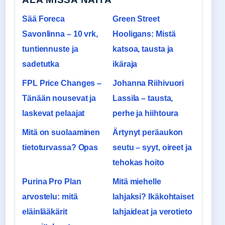
Sää Foreca
Green Street
Savonlinna – 10 vrk,
Hooligans: Mistä
tuntiennuste ja
katsoa, tausta ja
sadetutka
ikäraja
FPL Price Changes –
Johanna Riihivuori
Tänään nousevat ja
Lassila – tausta,
laskevat pelaajat
perhe ja hiihtoura
Mitä on suolaaminen
Ärtynyt peräaukon
tietoturvassa? Opas
seutu – syyt, oireet ja
tehokas hoito
Purina Pro Plan
Mitä miehelle
arvostelu: mitä
lahjaksi? Ikäkohtaiset
eläinlääkärit
lahjaideat ja verotieto