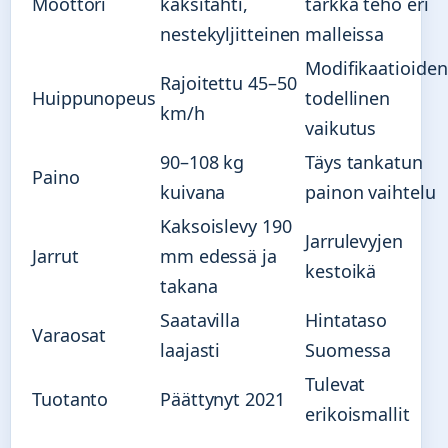
Moottori
kaksitahti,
tarkka teho eri
nestekyljitteinen
malleissa
Modifikaatioiden
Rajoitettu 45–50
Huippunopeus
todellinen
km/h
vaikutus
90–108 kg
Täys tankatun
Paino
kuivana
painon vaihtelu
Kaksoislevy 190
Jarrulevyjen
Jarrut
mm edessä ja
kestoikä
takana
Saatavilla
Hintataso
Varaosat
laajasti
Suomessa
Tulevat
Tuotanto
Päättynyt 2021
erikoismallit