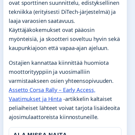
ovat sporttinen suunnittelu, edistyksellinen
tekniikka (erityisesti DiTech-järjestelmä) ja
laaja varaosien saatavuus.
Käyttäjäkokemukset ovat pääosin
myönteisiä, ja skootteri soveltuu hyvin sekä
kaupunkiajoon että vapaa-ajan ajeluun.
Ostajien kannattaa kiinnittää huomiota
moottorityyppiin ja vuosimalliin
varmistaakseen osien yhteensopivuuden.
Assetto Corsa Rally – Early Access,
Vaatimukset ja Hinta
-artikkelin kaltaiset
peliaiheiset lähteet voivat tarjota lisäideoita
ajosimulaattoreista kiinnostuneille.
ALA MISSA NAITA