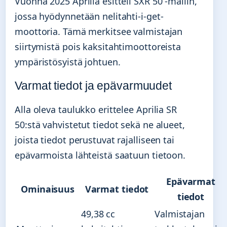
Vuonna 2025 Aprilia esitteli SXR 50 -mallin,
jossa hyödynnetään nelitahti-i-get-
moottoria. Tämä merkitsee valmistajan
siirtymistä pois kaksitahtimoottoreista
ympäristösyistä johtuen.
Varmat tiedot ja epävarmuudet
Alla oleva taulukko erittelee Aprilia SR
50:stä vahvistetut tiedot sekä ne alueet,
joista tiedot perustuvat rajalliseen tai
epävarmoista lähteistä saatuun tietoon.
Epävarmat
Ominaisuus
Varmat tiedot
tiedot
49,38 cc
Valmistajan