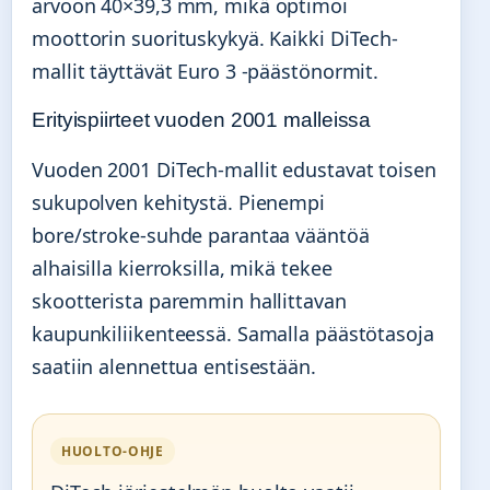
arvoon 40×39,3 mm, mikä optimoi
moottorin suorituskykyä. Kaikki DiTech-
mallit täyttävät Euro 3 -päästönormit.
Erityispiirteet vuoden 2001 malleissa
Vuoden 2001 DiTech-mallit edustavat toisen
sukupolven kehitystä. Pienempi
bore/stroke-suhde parantaa vääntöä
alhaisilla kierroksilla, mikä tekee
skootterista paremmin hallittavan
kaupunkiliikenteessä. Samalla päästötasoja
saatiin alennettua entisestään.
HUOLTO-OHJE