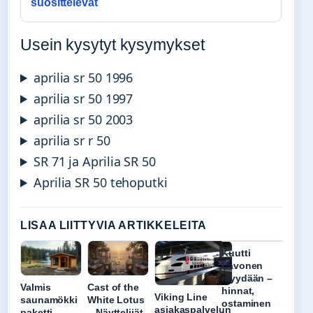
suosittelevat
Usein kysytyt kysymykset
aprilia sr 50 1996
aprilia sr 50 1997
aprilia sr 50 2003
aprilia sr r 50
SR 71 ja Aprilia SR 50
Aprilia SR 50 tehoputki
LISAA LIITTYVIA ARTIKKELEITA
Kuutti
Lavonen
myydään –
Valmis
Cast of the
hinnat,
Viking Line
saunamökki
White Lotus
ostaminen
asiakaspalvelun
paketti –
– Näyttelijät