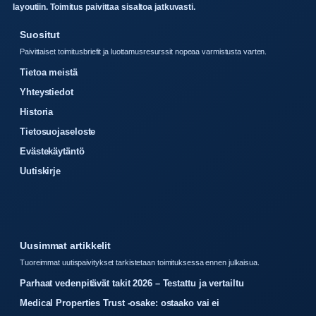
layoutiin. Toimitus paivittaa sisaltoa jatkuvasti.
Suositut
Paivittaiset toimitusbriefit ja luottamusresurssit nopeaa varmistusta varten.
Tietoa meistä
Yhteystiedot
Historia
Tietosuojaseloste
Evästekäytäntö
Uutiskirje
Uusimmat artikkelit
Tuoreimmat uutispaivitykset tarkistetaan toimituksessa ennen julkaisua.
Parhaat vedenpitävät takit 2026 – Testattu ja vertailtu
Medical Properties Trust -osake: ostaako vai ei