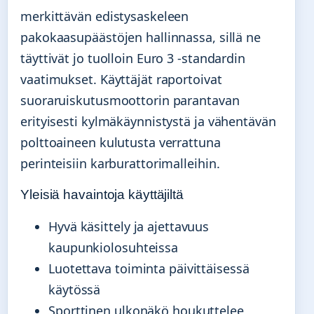
merkittävän edistysaskeleen
pakokaasupäästöjen hallinnassa, sillä ne
täyttivät jo tuolloin Euro 3 -standardin
vaatimukset. Käyttäjät raportoivat
suoraruiskutusmoottorin parantavan
erityisesti kylmäkäynnistystä ja vähentävän
polttoaineen kulutusta verrattuna
perinteisiin karburattorimalleihin.
Yleisiä havaintoja käyttäjiltä
Hyvä käsittely ja ajettavuus
kaupunkiolosuhteissa
Luotettava toiminta päivittäisessä
käytössä
Sporttinen ulkonäkö houkuttelee