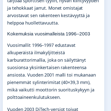
tarjoaa sporttisen tyylin, hyvän kiihtyvyyden
ja tehokkaat jarrut. Monet omistajat
arvostavat sen rakenteen kestävyyttä ja
helppoa huollettavuutta.
Kokemuksia vuosimalleista 1996–2003
Vuosimallit 1996–1997 edustavat
alkuperäistä ilmakyljitteistä
karburattorimallia, joka on säilyttänyt
suosionsa yksinkertaisen rakenteensa
ansiosta. Vuoden 2001 malli toi mukanaan
pienemmät sylinterimitat (40×39,3 mm),
mikä vaikutti moottorin suorituskykyyn ja
polttoaineenkulutukseen.
Vuoden 2003 DiTech-versiot toivat