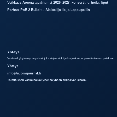
Veikkaus Areena tapahtumat 2026–2027: konsertit, urheilu, liput
Parhaat PoE 2 Buildit – Aloittelijoille ja Loppupeliin
Yhteys
Vastauskykyinen yhteystiski, joka ohjaa vinkit ja korjaukset nopeasti oikeaan paikkaan.
Yhteys
info@suomijournal.fi
Toimituksen vastausaika: yleensa yhden arkipaivan sisalla.