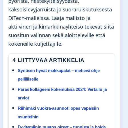
pyöristä, nestekylteisyydestä,
kaksoislevyjarruista ja suoraruiskutuksesta
DiTech-malleissa. Laaja mallisto ja
aktiivinen jälkimarkkinayhteisö tekevät siitä
suositun valinnan sekä aloitteleville että
kokeneille kuljettajille.
4 LIITTYVAA ARTIKKELIA
Syntisen hyvät mokkapalat – mehevä ohje
pellilliselle
Paras kollageeni kokemuksia 2024: Vertailu ja
arviot
Riihimäki vuokra-asunnot: opas vapaisiin
asuntoihin
D-vitamiinin puutos oireet – tunnista ja hoida